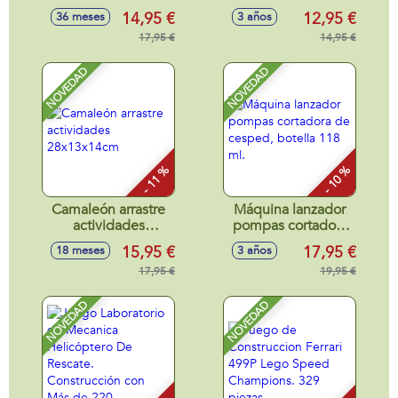
Transforma tu
Dinosaurio, botella
14,95 €
12,95 €
36 meses
3 años
juego del Slime
118 ml.
con nuevas texturas
17,95 €
14,95 €
y fragancias unicas.
NOVEDAD
NOVEDAD
- 11 %
- 10 %
Camaleón arrastre
Máquina lanzador
actividades
pompas cortadora
28x13x14cm
de cesped, botella
15,95 €
17,95 €
18 meses
3 años
118 ml.
17,95 €
19,95 €
NOVEDAD
NOVEDAD