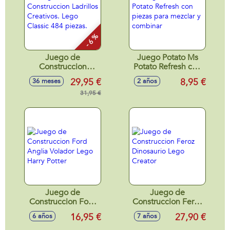
- 6 %
Juego de
Juego Potato Ms
Construccion
Potato Refresh con
Ladrillos Creativos.
piezas para mezclar
29,95 €
8,95 €
36 meses
2 años
Lego Classic 484
y combinar
piezas.
31,95 €
Juego de
Juego de
Construccion Ford
Construccion Feroz
Anglia Volador
Dinosaurio Lego
16,95 €
27,90 €
6 años
7 años
Lego Harry Potter
Creator