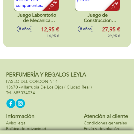
- 13 %
- 7 %
Juego Laboratorio
Juego de
de Mecanica
Construccion
Helicóptero De
Ferrari 499P Lego
12,95 €
27,95 €
8 años
8 años
Rescate.
Speed Champions.
Construcción con
14,95 €
329 piezas.
29,95 €
Más de 220
componentes.
PERFUMERÍA Y REGALOS LEYLA
PASEO DEL CORDÓN Nº 4
13670 -
Villarrubia De Los Ojos
( Ciudad Real )
685034034
Información
Atención al cliente
Aviso legal
Condiciones generales
Política de privacidad
Envío y devolución