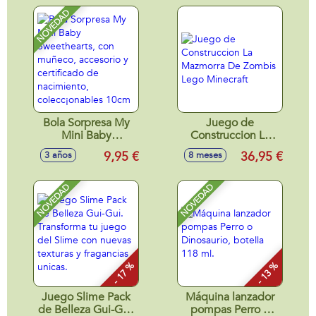
NOVEDAD
Bola Sorpresa My
Juego de
Mini Baby
Construccion La
Sweethearts, con
Mazmorra De
9,95 €
36,95 €
3 años
8 meses
muñeco, accesorio
Zombis Lego
y certificado de
Minecraft
nacimiento,
NOVEDAD
NOVEDAD
colecc¡onables
10cm
- 17 %
- 13 %
Juego Slime Pack
Máquina lanzador
de Belleza Gui-Gui.
pompas Perro o