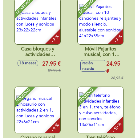
NOVEDAD
NOVEDAD
- 7 %
- 7 %
Casa bloques y
Móvil Pajaritos
actividades
musical, con 10
infantiles con luces
canciones
27,95 €
24,95
18 meses
recién
y sonidos
relajantes y modo
nacido
23x22x22cm
29,95 €
silencio, ajustable
€
con sonidos
26,95 €
41x22x35cm
NOVEDAD
NOVEDAD
- 10 %
- 9 %
Órgano musical
Tren teléfono