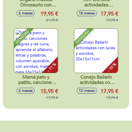
Dinosaurio con
actividades
actividades 2 en 1,
infantiles 3 en 1,
19,95 €
17,95 €
6 meses
18 meses
con luces y sonidos
tren, teléfono y
22x6x21cm
21,95 €
cubo actividades,
19,95 €
con sonidos
13x26x11cm
NOVEDAD
NOVEDAD
- 11 %
- 10 %
Mamá pato y
Conejo Bailarín
patito, canciones
actividades con
alegres y de cuna,
luces y sonidos,
15,95 €
17,95 €
6 meses
12 meses
aprende el
20x15x11cm
alfabeto, letras y
17,95 €
19,95 €
palabras, volumen
ajustable, con
sonidos, mamá
pata 16x15x11cm y
patito 6x6x4cm