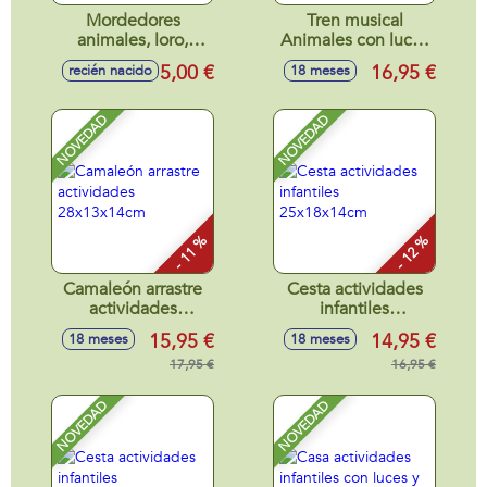
Mordedores
Tren musical
animales, loro,
Animales con luces
león, caracol y
y sonidos 33x22
5,00 €
16,95 €
recién nacido
18 meses
cebra, cangrejo,
cm - Modelos
zorro 10cm Pack
surtidos
con 3 piezas. -
NOVEDAD
NOVEDAD
Modelos surtidos
- 11 %
- 12 %
Camaleón arrastre
Cesta actividades
actividades
infantiles
28x13x14cm
25x18x14cm
15,95 €
14,95 €
18 meses
18 meses
17,95 €
16,95 €
NOVEDAD
NOVEDAD