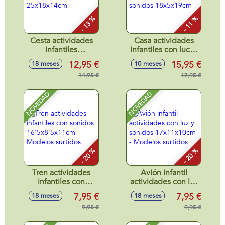
- 13 %
- 11 %
Cesta actividades
Casa actividades
infantiles
infantiles con luces
25x18x14cm
y sonidos
12,95 €
15,95 €
18 meses
10 meses
18x5x19cm
14,95 €
17,95 €
NOVEDAD
NOVEDAD
- 20 %
- 20 %
Tren actividades
Avión infantil
infantiles con
actividades con luz
sonidos
y sonidos
7,95 €
7,95 €
18 meses
18 meses
16'5x8'5x11cm -
17x11x10cm -
Modelos surtidos
9,95 €
Modelos surtidos
9,95 €