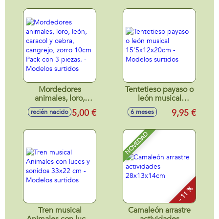
Mordedores
Tentetieso payaso o
animales, loro,
león musical
león, caracol y
15'5x12x20cm -
5,00 €
9,95 €
recién nacido
6 meses
cebra, cangrejo,
Modelos surtidos
zorro 10cm Pack
con 3 piezas. -
NOVEDAD
Modelos surtidos
- 11 %
Tren musical
Camaleón arrastre