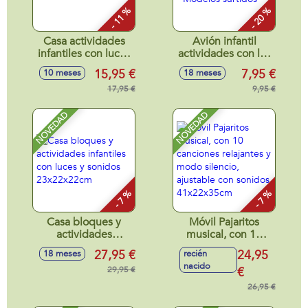
- 11 %
- 20 %
Casa actividades
Avión infantil
infantiles con luces
actividades con luz
y sonidos
y sonidos
15,95 €
7,95 €
10 meses
18 meses
18x5x19cm
17x11x10cm -
17,95 €
Modelos surtidos
9,95 €
NOVEDAD
NOVEDAD
- 7 %
- 7 %
Casa bloques y
Móvil Pajaritos
actividades
musical, con 10
infantiles con luces
canciones
27,95 €
24,95
18 meses
recién
y sonidos
relajantes y modo
nacido
23x22x22cm
29,95 €
silencio, ajustable
€
con sonidos
26,95 €
41x22x35cm