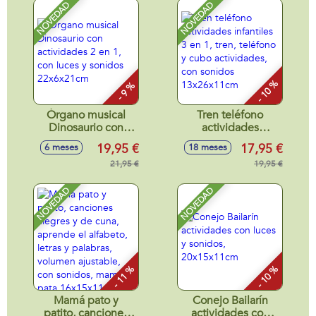
NOVEDAD
NOVEDAD
- 10 %
- 9 %
Órgano musical
Tren teléfono
Dinosaurio con
actividades
actividades 2 en 1,
infantiles 3 en 1,
19,95 €
17,95 €
6 meses
18 meses
con luces y sonidos
tren, teléfono y
22x6x21cm
21,95 €
cubo actividades,
19,95 €
con sonidos
13x26x11cm
NOVEDAD
NOVEDAD
- 11 %
- 10 %
Mamá pato y
Conejo Bailarín
patito, canciones
actividades con