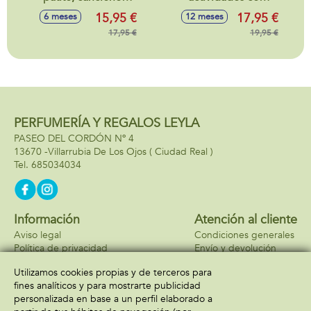
alegres y de cuna,
luces y sonidos,
15,95 €
17,95 €
6 meses
12 meses
aprende el
20x15x11cm
alfabeto, letras y
17,95 €
19,95 €
palabras, volumen
ajustable, con
sonidos, mamá
pata 16x15x11cm y
patito 6x6x4cm
PERFUMERÍA Y REGALOS LEYLA
PASEO DEL CORDÓN Nº 4
13670 -
Villarrubia De Los Ojos
( Ciudad Real )
685034034
Información
Atención al cliente
Aviso legal
Condiciones generales
Política de privacidad
Envío y devolución
Política de cookies
Contacto
Utilizamos cookies propias y de terceros para
Formas de pago
fines analíticos y para mostrarte publicidad
personalizada en base a un perfil elaborado a