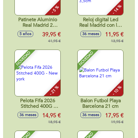
- 14 %
- 5 %
Patinete Aluminio
Reloj digital Led
Real Madrid 2
Real Madrid con luz
ruedas 80x55,5x9,5
led y funciones.
39,95 €
11,95 €
5 años
36 meses
cm
3,5cm
41,95 €
13,95 €
NOVEDAD
NOVEDAD
- 21 %
- 10 %
Pelota Fifa 2026
Balon Futbol Playa
Stitched 400G -
Barcelona 21 cm
New york
14,95 €
17,95 €
36 meses
36 meses
18,95 €
19,95 €