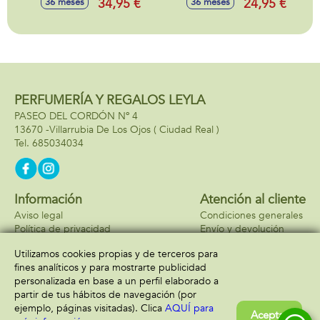
34,95 €
24,95 €
36 meses
36 meses
guantes, altura
ajustable, puching
ball 23x126x39cm
PERFUMERÍA Y REGALOS LEYLA
PASEO DEL CORDÓN Nº 4
13670 -
Villarrubia De Los Ojos
( Ciudad Real )
685034034
Información
Atención al cliente
Aviso legal
Condiciones generales
Política de privacidad
Envío y devolución
Política de cookies
Contacto
Utilizamos cookies propias y de terceros para
Formas de pago
fines analíticos y para mostrarte publicidad
personalizada en base a un perfil elaborado a
partir de tus hábitos de navegación (por
ejemplo, páginas visitadas). Clica
AQUÍ para
Aceptar