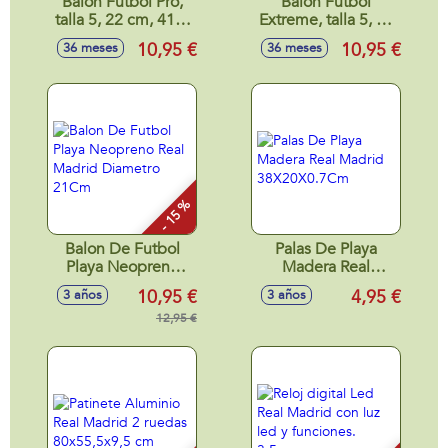
Balón Fútbol Pro,
Balón Fútbol
talla 5, 22 cm, 410-
Extreme, talla 5, 22
440 gr. - Modelos
cm, 410-440 gr. -
10,95 €
10,95 €
36 meses
36 meses
surtidos
Modelos surtidos
- 15 %
Balon De Futbol
Palas De Playa
Playa Neopreno
Madera Real
Real Madrid
Madrid
10,95 €
4,95 €
3 años
3 años
Diametro 21Cm
38X20X0.7Cm
12,95 €