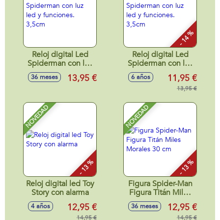
- 14 %
Reloj digital Led
Reloj digital Led
Spiderman con luz
Spiderman con luz
led y funciones.
led y funciones.
13,95 €
11,95 €
36 meses
6 años
3,5cm
3,5cm
13,95 €
NOVEDAD
NOVEDAD
- 13 %
- 13 %
Reloj digital led Toy
Figura Spider-Man
Story con alarma
Figura Titán Miles
Morales 30 cm
12,95 €
12,95 €
4 años
36 meses
14,95 €
14,95 €