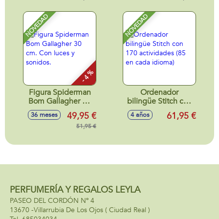
NOVEDAD
NOVEDAD
- 4 %
Figura Spiderman
Ordenador
Bom Gallagher 30
bilingüe Stitch con
cm. Con luces y
170 actividades (85
49,95 €
61,95 €
36 meses
4 años
sonidos.
en cada idioma)
51,95 €
PERFUMERÍA Y REGALOS LEYLA
PASEO DEL CORDÓN Nº 4
13670 -
Villarrubia De Los Ojos
( Ciudad Real )