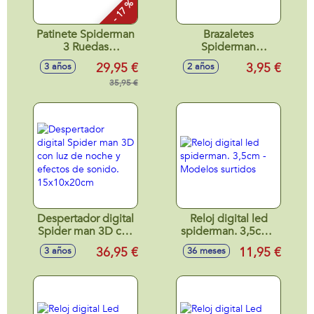
- 17 %
Patinete Spiderman
Brazaletes
3 Ruedas
Spiderman
60x46x13,5cm
25X15Cm
29,95 €
3,95 €
3 años
2 años
35,95 €
Despertador digital
Reloj digital led
Spider man 3D con
spiderman. 3,5cm -
luz de noche y
Modelos surtidos
36,95 €
11,95 €
3 años
36 meses
efectos de sonido.
15x10x20cm