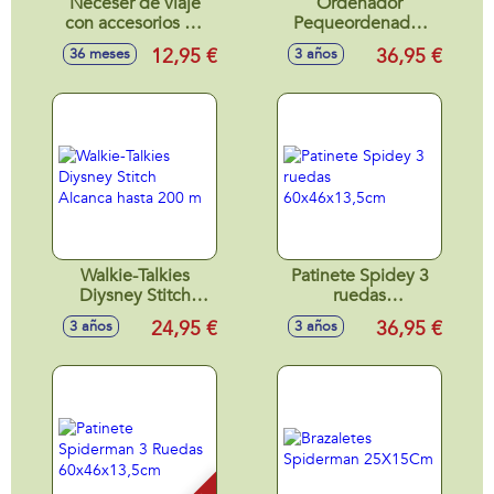
Neceser de viaje
Ordenador
con accesorios de
Pequeordenador
aseo Spiderman
20 actividades
12,95 €
36,95 €
36 meses
3 años
(cepillo pelo, vaso y
21x27x7 cm
toalla) 23x15,5x8
cm
Walkie-Talkies
Patinete Spidey 3
Diysney Stitch
ruedas
Alcanca hasta 200
60x46x13,5cm
24,95 €
36,95 €
3 años
3 años
m