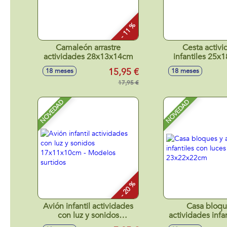
- 11 %
Camaleón arrastre
Cesta activi
actividades 28x13x14cm
infantiles 25
15,95 €
18 meses
18 meses
17,95 €
NOVEDAD
NOVEDAD
- 20 %
Avión infantil actividades
Casa bloqu
con luz y sonidos
actividades infa
17x11x10cm - Modelos
luces y son