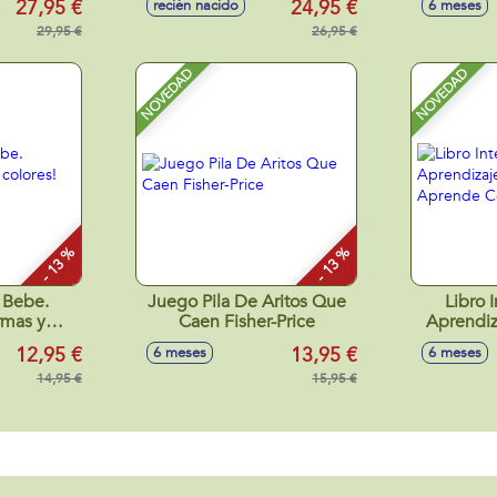
27,95 €
24,95 €
recién nacido
6 meses
2cm
ajustable con sonidos
luce
29,95 €
41x22x35cm
26,95 €
22
NOVEDAD
NOVEDAD
- 13 %
- 13 %
 Bebe.
Juego Pila De Aritos Que
Libro 
rmas y
Caen Fisher-Price
Aprendiz
5x15 cm
Ríe Y Ap
12,95 €
13,95 €
6 meses
6 meses
14,95 €
15,95 €