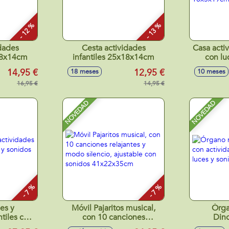
- 12 %
- 13 %
dades
Cesta actividades
Casa activ
x18x14cm
infantiles 25x18x14cm
con lu
18
14,95 €
12,95 €
18 meses
10 meses
16,95 €
14,95 €
NOVEDAD
NOVEDAD
- 7 %
- 7 %
es y
Móvil Pajaritos musical,
Órga
ntiles con
con 10 canciones
Dino
idos
relajantes y modo silencio,
activida