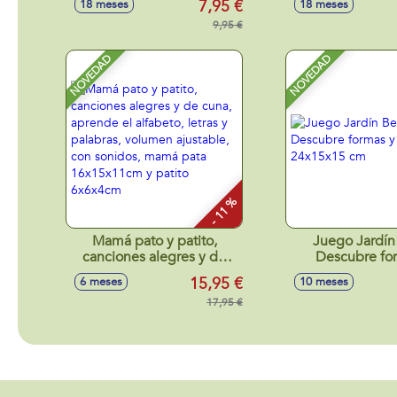
7,95 €
18 meses
18 meses
surtidos
23x22x2
9,95 €
NOVEDAD
NOVEDAD
- 11 %
Mamá pato y patito,
Juego Jardín
canciones alegres y de
Descubre fo
cuna, aprende el alfabeto,
colores! 24x1
15,95 €
6 meses
10 meses
letras y palabras, volumen
ajustable, con sonidos,
17,95 €
mamá pata 16x15x11cm y
patito 6x6x4cm