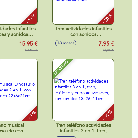
- 11 %
- 20 %
idades infantiles
Tren actividades infantiles
ces y sonidos
con sonidos
x5x19cm
16'5x8'5x11cm - Modelos
15,95 €
7,95 €
18 meses
surtidos
17,95 €
9,95 €
NOVEDAD
- 10 %
- 9 %
no musical
Tren teléfono actividades
saurio con
infantiles 3 en 1, tren,
des 2 en 1, con
teléfono y cubo