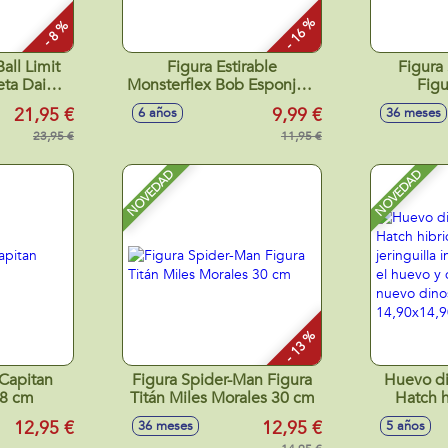
- 16 %
- 8 %
all Limit
Figura Estirable
Figura
eta Daima
Monsterflex Bob Esponja. -
Figu
Modelos surtidos
21,95 €
9,99 €
6 años
36 meses
23,95 €
11,95 €
NOVEDAD
NOVEDAD
- 13 %
 Capitan
Figura Spider-Man Figura
Huevo di
.8 cm
Titán Miles Morales 30 cm
Hatch h
jeringuil
12,95 €
12,95 €
36 meses
5 años
en el hue