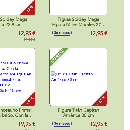
- 13 %
 Spidey Mega
Figura Spidey Mega
ra 22.8 cm
Figura Miles Morales 22,8
cm
12,95 €
12,95 €
36 meses
14,95 €
NOVEDAD
- 13 %
- 9 %
nosaurio Primal
Figura Titán Capitan
ibrido. Con la
América 30 cm
la introduce agua
19,95 €
12,95 €
36 meses
vo y descubre tu