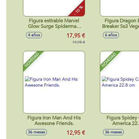
- 10 %
Figura estirable Marvel
Figura Dragon B
Glow Surge Spiderman.
Breaker Ss3 Veg
Brilla en la oscuridad. 13
30 cm
17,95 €
4 años
6 años
CM
19,95 €
NOVEDAD
NOVEDAD
Figura Iron Man And His
Figura Spidey
Awesone Friends.
America 22
12,95 €
36 meses
36 meses