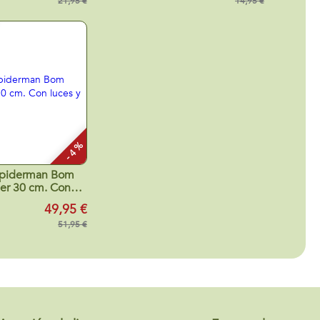
 dinosaurio.
21,95 €
14,95 €
4,90x10,10 cm
- 4 %
iderman Bom
er 30 cm. Con
s y sonidos.
49,95 €
51,95 €