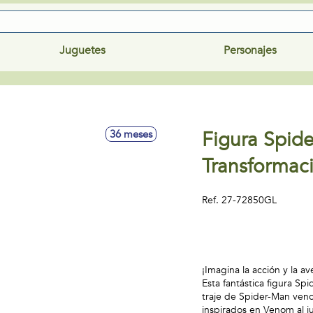
Juguetes
Personajes
Figura Spid
36 meses
Transformac
Ref.
27-72850GL
¡Imagina la acción y la 
Esta fantástica figura S
traje de Spider-Man veno
inspirados en Venom al j