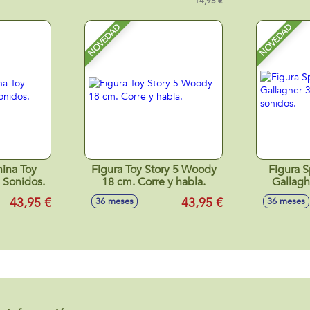
14,95 €
nuevo
14,90x1
NOVEDAD
NOVEDAD
hina Toy
Figura Toy Story 5 Woody
Figura Sp
 Sonidos.
18 cm. Corre y habla.
Gallagh
luce
43,95 €
43,95 €
36 meses
36 meses