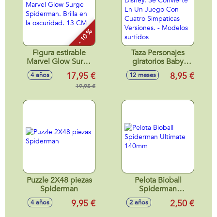
- 10 %
Figura estirable
Taza Personajes
Marvel Glow Surge
giratorios Baby
Spiderman. Brilla
Disney. Se
17,95 €
8,95 €
4 años
12 meses
en la oscuridad. 13
Convierte En Un
CM
19,95 €
Juego Con Cuatro
Simpaticas
Versiones. -
Modelos surtidos
Puzzle 2X48 piezas
Pelota Bioball
Spiderman
Spiderman
Ultimate 140mm
9,95 €
2,50 €
4 años
2 años