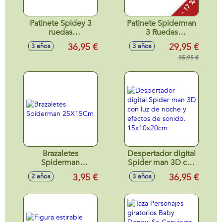
- 17 %
Patinete Spidey 3
Patinete Spiderman
ruedas
3 Ruedas
60x46x13,5cm
60x46x13,5cm
36,95 €
29,95 €
3 años
3 años
35,95 €
Brazaletes
Despertador digital
Spiderman
Spider man 3D con
25X15Cm
luz de noche y
3,95 €
36,95 €
2 años
3 años
efectos de sonido.
15x10x20cm