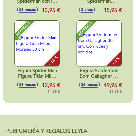
Spiderman con luz
Spiderman
led y funciones.
(Domino,Identic y 2
13,95 €
15,95 €
36 meses
3 años
3,5cm
puzzles)
NOVEDAD
NOVEDAD
- 13 %
- 4 %
Figura Spider-Man
Figura Spiderman
Figura Titán Miles
Bom Gallagher 30
Morales 30 cm
cm. Con luces y
12,95 €
49,95 €
36 meses
36 meses
sonidos.
14,95 €
51,95 €
PERFUMERÍA Y REGALOS LEYLA