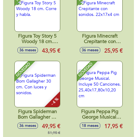
Figura Toy Story 5
Figura Minecraft
Woody 18 cm.
Crepitante con
Corre y habla.
sonidos. 22x17x4
43,95 €
25,95 €
36 meses
36 meses
cm
NOVEDAD
NOVEDAD
- 4 %
Figura Spiderman
Figura Peppa Pig
Bom Gallagher 30
George Musical.
cm. Con luces y
Incluye 50
49,95 €
17,95 €
36 meses
18 meses
sonidos.
Canciones.
51,95 €
25,40x17,80x10,20