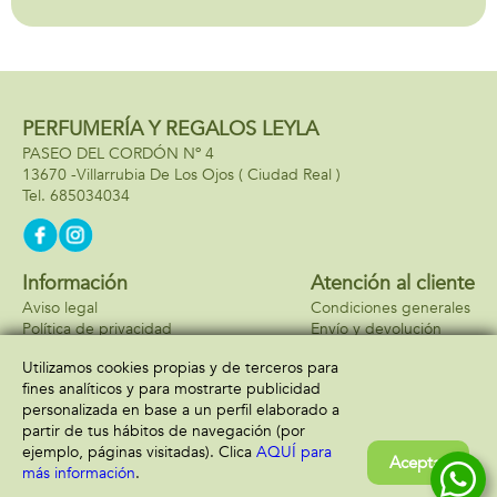
cm
PERFUMERÍA Y REGALOS LEYLA
PASEO DEL CORDÓN Nº 4
13670 -
Villarrubia De Los Ojos
( Ciudad Real )
685034034
Información
Atención al cliente
Aviso legal
Condiciones generales
Política de privacidad
Envío y devolución
Política de cookies
Contacto
Utilizamos cookies propias y de terceros para
Formas de pago
fines analíticos y para mostrarte publicidad
personalizada en base a un perfil elaborado a
partir de tus hábitos de navegación (por
ejemplo, páginas visitadas). Clica
AQUÍ para
Aceptar
más información
.