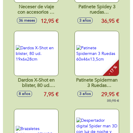
Neceser de viaje
Patinete Spidey 3
con accesorios de
ruedas
aseo Spiderman
60x46x13,5cm
12,95 €
36,95 €
36 meses
3 años
(cepillo pelo, vaso y
toalla) 23x15,5x8
cm
- 17 %
Dardos X-Shot en
Patinete Spiderman
blister, 80 ud.
3 Ruedas
19x6x28cm
60x46x13,5cm
7,95 €
29,95 €
8 años
3 años
35,95 €