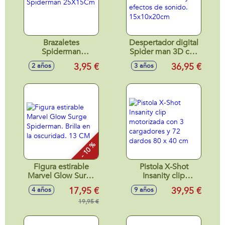
Brazaletes
Despertador digital
Spiderman
Spider man 3D con
25X15Cm
luz de noche y
3,95 €
36,95 €
2 años
3 años
efectos de sonido.
15x10x20cm
- 10 %
Figura estirable
Pistola X-Shot
Marvel Glow Surge
Insanity clip
Spiderman. Brilla
motorizada con 3
17,95 €
39,95 €
4 años
9 años
en la oscuridad. 13
cargadores y 72
CM
19,95 €
dardos 80 x 40 cm