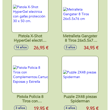
Pistola X-Shot
Metralleta Gangster
HyperGel electrica
8 Tiros 26x5.5x76
con gafas
cm
26,95 €
34,95 €
14 años
3 años
protección 30 x 50
cm.
Pistola Policia 8
Puzzle 2X48 piezas
Tiros con
Spiderman
Complementos.Cartuchera,
19,95 €
9,95 €
3 años
4 años