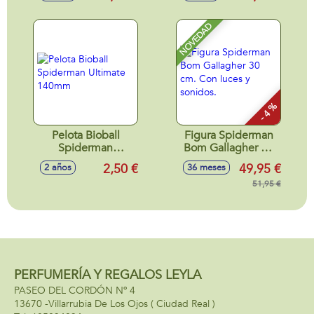
Esposas y Estrella
NOVEDAD
- 4 %
Pelota Bioball
Figura Spiderman
Spiderman
Bom Gallagher 30
Ultimate 140mm
cm. Con luces y
2,50 €
49,95 €
2 años
36 meses
sonidos.
51,95 €
PERFUMERÍA Y REGALOS LEYLA
PASEO DEL CORDÓN Nº 4
13670 -
Villarrubia De Los Ojos
( Ciudad Real )