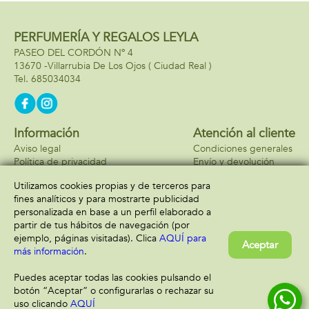
PERFUMERÍA Y REGALOS LEYLA
PASEO DEL CORDÓN Nº 4
13670 -
Villarrubia De Los Ojos
( Ciudad Real )
685034034
Información
Atención al cliente
Aviso legal
Condiciones generales
Política de privacidad
Envío y devolución
Política de cookies
Contacto
Utilizamos cookies propias y de terceros para
Formas de pago
fines analíticos y para mostrarte publicidad
personalizada en base a un perfil elaborado a
partir de tus hábitos de navegación (por
ejemplo, páginas visitadas). Clica
AQUÍ para
Aceptar
más información
.
Puedes aceptar todas las cookies pulsando el
botón “Aceptar” o configurarlas o rechazar su
uso clicando
AQUÍ