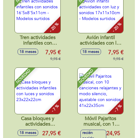
- 20 %
- 20 %
Tren actividades
Avión infantil
infantiles con
actividades con luz
sonidos
y sonidos
7,95 €
7,95 €
18 meses
18 meses
16'5x8'5x11cm -
17x11x10cm -
Modelos surtidos
9,95 €
Modelos surtidos
9,95 €
NOVEDAD
NOVEDAD
- 7 %
- 7 %
Casa bloques y
Móvil Pajaritos
actividades
musical, con 10
infantiles con luces
canciones
27,95 €
24,95
18 meses
recién
y sonidos
relajantes y modo