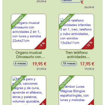
nacido
23x22x22cm
29,95 €
silencio, ajustable
€
con sonidos
26,95 €
41x22x35cm
NOVEDAD
NOVEDAD
- 10 %
- 9 %
Órgano musical
Tren teléfono
Dinosaurio con
actividades
actividades 2 en 1,
infantiles 3 en 1,
19,95 €
17,95 €
6 meses
18 meses
con luces y sonidos
tren, teléfono y
22x6x21cm
21,95 €
cubo actividades,
19,95 €
con sonidos
13x26x11cm
NOVEDAD
NOVEDAD