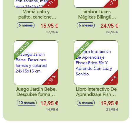
- 11 %
- 7 %
Mamá pato y
Tambor Luces
patito, canciones
Mágicas Bilingüe
alegres y de cuna,
español/inglés, con
15,95 €
24,95 €
6 meses
6 meses
aprende el
lunes y melodias
alfabeto, letras y
17,95 €
26,95 €
palabras, volumen
ajustable, con
NOVEDAD
NOVEDAD
sonidos, mamá
pata 16x15x11cm y
patito 6x6x4cm
- 13 %
- 9 %
Juego Jardín Bebe.
Libro Interactivo De
Descubre formas y
Aprendizaje Fisher-
colores! 24x15x15
Price Ríe Y
12,95 €
19,95 €
10 meses
6 meses
cm
Aprende Con Luz y
14,95 €
Sonido.
21,95 €