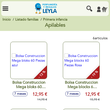
Inicio
Listado familias
Primera infancia
Apilables
6
articulos
- 13 %
- 19 %
Bolsa Construccion
Bolsa Construccion
Mega bloks 60
Mega blocks 60
Piezas azul
Piezas Rosa
12,95 €
12,95 €
7 meses
7 meses
14,95 €
15,95 €