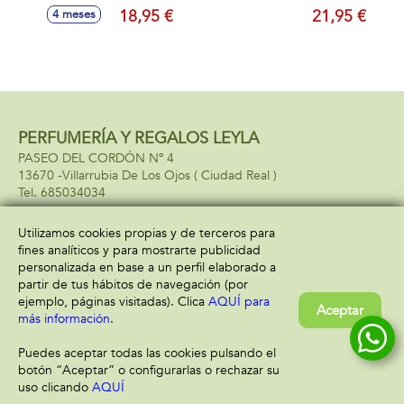
apilables y
18,95 €
21,95 €
4 meses
encajables.
PERFUMERÍA Y REGALOS LEYLA
PASEO DEL CORDÓN Nº 4
13670 -
Villarrubia De Los Ojos
( Ciudad Real )
685034034
Utilizamos cookies propias y de terceros para
fines analíticos y para mostrarte publicidad
Información
Atención al cliente
personalizada en base a un perfil elaborado a
Aviso legal
Condiciones generales
partir de tus hábitos de navegación (por
Política de privacidad
Envío y devolución
ejemplo, páginas visitadas). Clica
AQUÍ para
Aceptar
Política de cookies
Contacto
más información
.
Formas de pago
Puedes aceptar todas las cookies pulsando el
botón “Aceptar” o configurarlas o rechazar su
uso clicando
AQUÍ
Filtrar
Borrar filtro