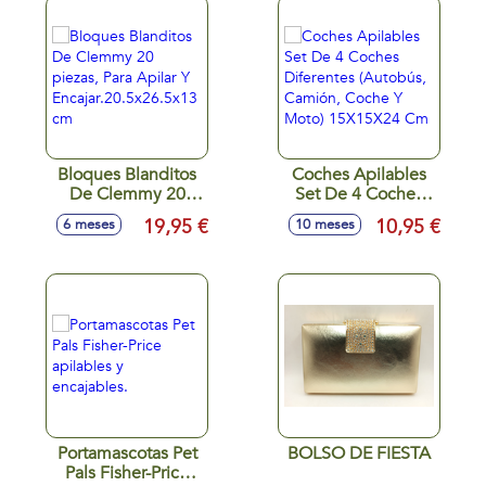
Bloques Blanditos
Coches Apilables
De Clemmy 20
Set De 4 Coches
piezas, Para Apilar
Diferentes
19,95 €
10,95 €
6 meses
10 meses
Y
(Autobús, Camión,
Encajar.20.5x26.5x13
Coche Y Moto)
cm
15X15X24 Cm
Portamascotas Pet
BOLSO DE FIESTA
Pals Fisher-Price