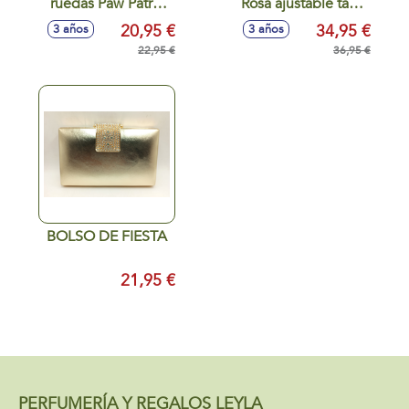
ruedas Paw Patrol
Rosa ajustable talla
(Talla 24-29)
m ( 35/38)
20,95 €
34,95 €
3 años
3 años
22,95 €
36,95 €
BOLSO DE FIESTA
21,95 €
PERFUMERÍA Y REGALOS LEYLA