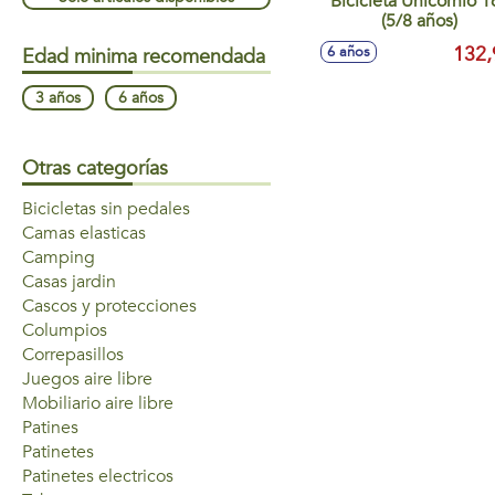
Bicicleta Unicornio 1
(5/8 años)
132,
6 años
Edad minima recomendada
3 años
6 años
Otras categorías
Bicicletas sin pedales
Camas elasticas
Camping
Casas jardin
Cascos y protecciones
Columpios
Correpasillos
Juegos aire libre
Mobiliario aire libre
Patines
Patinetes
Patinetes electricos