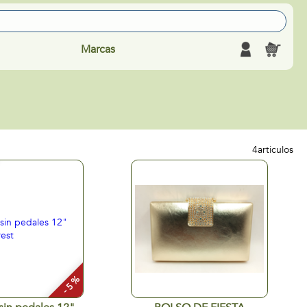
Marcas
4
articulos
- 5 %