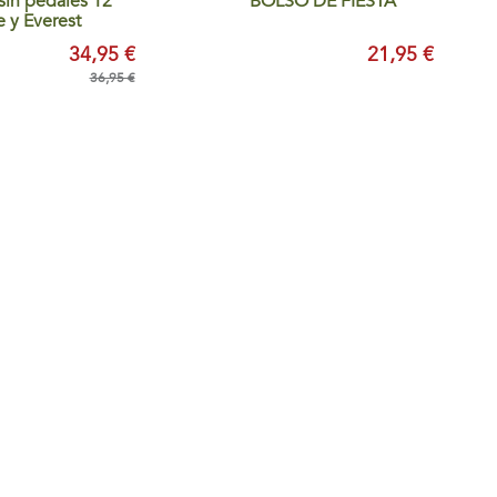
 sin pedales 12"
BOLSO DE FIESTA
 y Everest
34,95 €
21,95 €
36,95 €