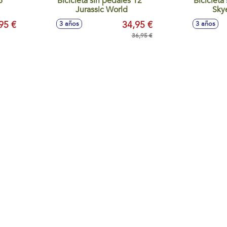
6"
Bicicleta sin pedales 12"
Bicicleta
Jurassic World
Skye
95 €
34,95 €
3 años
3 años
36,95 €