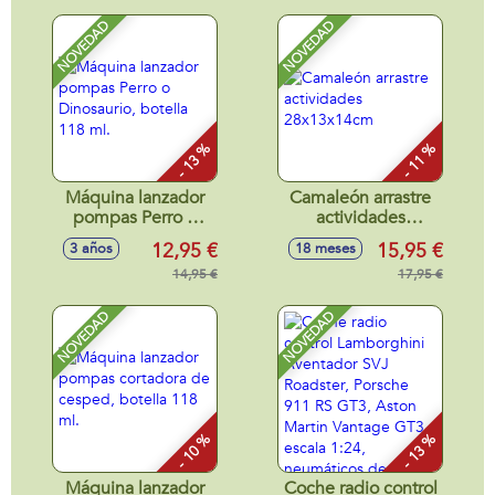
nacimiento,
y fragancias unicas.
colecc¡onables
NOVEDAD
NOVEDAD
10cm
- 13 %
- 11 %
Máquina lanzador
Camaleón arrastre
pompas Perro o
actividades
Dinosaurio, botella
28x13x14cm
12,95 €
15,95 €
3 años
18 meses
118 ml.
14,95 €
17,95 €
NOVEDAD
NOVEDAD
- 10 %
- 13 %
Máquina lanzador
Coche radio control