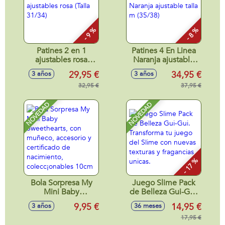
- 9 %
- 8 %
Patines 2 en 1
Patines 4 En Linea
ajustables rosa
Naranja ajustable
(Talla 31/34)
talla m (35/38)
29,95 €
34,95 €
3 años
3 años
32,95 €
37,95 €
NOVEDAD
NOVEDAD
- 17 %
Bola Sorpresa My
Juego Slime Pack
Mini Baby
de Belleza Gui-Gui.
Sweethearts, con
Transforma tu
9,95 €
14,95 €
3 años
36 meses
muñeco, accesorio
juego del Slime
y certificado de
con nuevas texturas
17,95 €