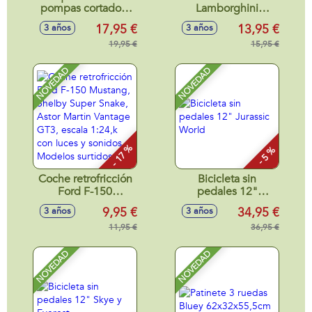
pompas cortadora
Lamborghini
de cesped, botella
Aventador SVJ
17,95 €
13,95 €
3 años
3 años
118 ml.
Roadster, Porsche
19,95 €
911 RS GT3, Aston
15,95 €
Martin Vantage
GT3 escala 1:24,
NOVEDAD
NOVEDAD
neumáticos de
goma, con luces -
Modelos surtidos
- 17 %
- 5 %
Coche retrofricción
Bicicleta sin
Ford F-150
pedales 12"
Mustang, Shelby
Jurassic World
9,95 €
34,95 €
3 años
3 años
Super Snake, Astor
Martin Vantage
11,95 €
36,95 €
GT3, escala 1:24,k
con luces y sonidos
NOVEDAD
NOVEDAD
- Modelos surtidos