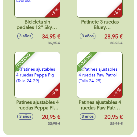
- 5 %
- 6 %
Bicicleta sin
Patinete 3 ruedas
pedales 12" Skye y
Bluey
Everest
62x32x55,5cm
34,95 €
28,95 €
3 años
3 años
36,95 €
30,95 €
NOVEDAD
NOVEDAD
- 9 %
- 9 %
Patines ajustables 4
Patines ajustables 4
ruedas Peppa Pig
ruedas Paw Patrol
(Talla 24-29)
(Talla 24-29)
20,95 €
20,95 €
3 años
3 años
22,95 €
22,95 €