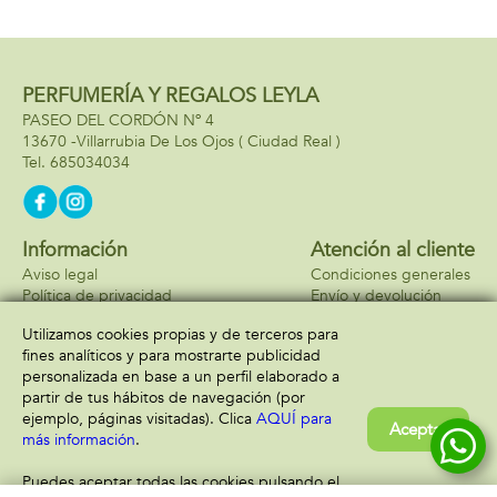
PERFUMERÍA Y REGALOS LEYLA
PASEO DEL CORDÓN Nº 4
13670 -
Villarrubia De Los Ojos
( Ciudad Real )
685034034
Información
Atención al cliente
Aviso legal
Condiciones generales
Política de privacidad
Envío y devolución
Política de cookies
Contacto
Utilizamos cookies propias y de terceros para
Formas de pago
fines analíticos y para mostrarte publicidad
personalizada en base a un perfil elaborado a
partir de tus hábitos de navegación (por
ejemplo, páginas visitadas). Clica
AQUÍ para
Aceptar
más información
.
Puedes aceptar todas las cookies pulsando el