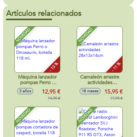
Artículos relacionados
NOVEDAD
NOVEDAD
- 13 %
- 11 %
Máquina lanzador
Camaleón arrastre
pompas Perro o
actividades
Dinosaurio, botella
28x13x14cm
12,95 €
15,95 €
3 años
18 meses
118 ml.
14,95 €
17,95 €
NOVEDAD
NOVEDAD