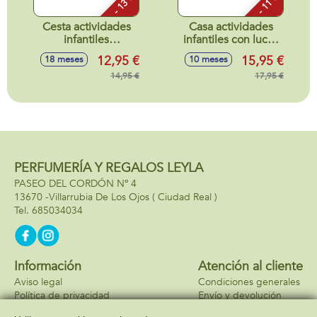
- 13 %
- 11 %
Cesta actividades
Casa actividades
infantiles
infantiles con luces
25x18x14cm
y sonidos
12,95 €
15,95 €
18 meses
10 meses
18x5x19cm
14,95 €
17,95 €
PERFUMERÍA Y REGALOS LEYLA
PASEO DEL CORDÓN Nº 4
13670 -
Villarrubia De Los Ojos
( Ciudad Real )
685034034
Información
Atención al cliente
Aviso legal
Condiciones generales
Política de privacidad
Envío y devolución
Política de cookies
Contacto