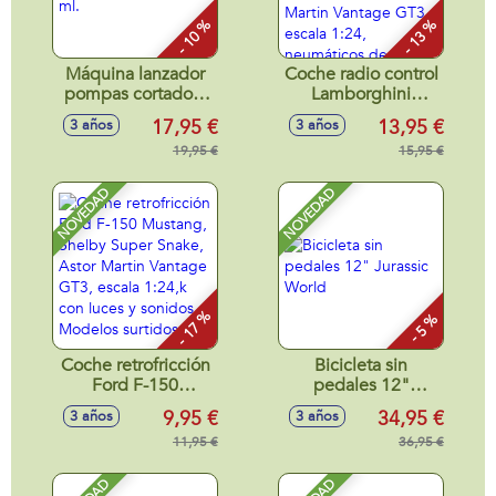
- 10 %
- 13 %
Máquina lanzador
Coche radio control
pompas cortadora
Lamborghini
de cesped, botella
Aventador SVJ
17,95 €
13,95 €
3 años
3 años
118 ml.
Roadster, Porsche
19,95 €
911 RS GT3, Aston
15,95 €
Martin Vantage
GT3 escala 1:24,
NOVEDAD
NOVEDAD
neumáticos de
goma, con luces -
Modelos surtidos
- 17 %
- 5 %
Coche retrofricción
Bicicleta sin
Ford F-150
pedales 12"
Mustang, Shelby
Jurassic World
9,95 €
34,95 €
3 años
3 años
Super Snake, Astor
Martin Vantage
11,95 €
36,95 €
GT3, escala 1:24,k
con luces y sonidos