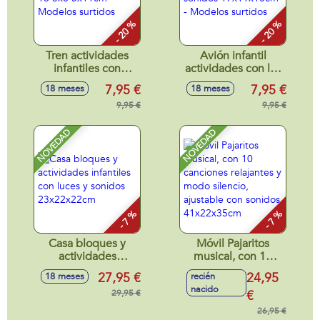
- 20 %
- 20 %
Tren actividades
Avión infantil
infantiles con
actividades con luz
sonidos
y sonidos
7,95 €
7,95 €
18 meses
18 meses
16'5x8'5x11cm -
17x11x10cm -
Modelos surtidos
9,95 €
Modelos surtidos
9,95 €
NOVEDAD
NOVEDAD
- 7 %
- 7 %
Casa bloques y
Móvil Pajaritos
actividades
musical, con 10
infantiles con luces
canciones
27,95 €
24,95
18 meses
recién
y sonidos
relajantes y modo
nacido
23x22x22cm
29,95 €
silencio, ajustable
€
con sonidos
26,95 €