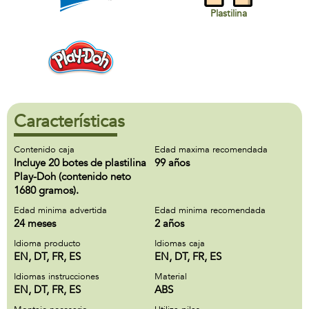
Plastilina
Características
Contenido caja
Edad maxima recomendada
Incluye 20 botes de plastilina
99 años
Play-Doh (contenido neto
1680 gramos).
Edad minima advertida
Edad minima recomendada
24 meses
2 años
Idioma producto
Idiomas caja
EN, DT, FR, ES
EN, DT, FR, ES
Idiomas instrucciones
Material
EN, DT, FR, ES
ABS