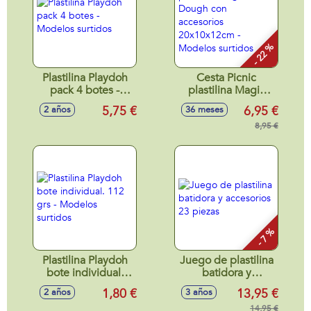
- 22 %
Plastilina Playdoh
Cesta Picnic
pack 4 botes -
plastilina Magic
Modelos surtidos
Dough con
5,75 €
6,95 €
2 años
36 meses
accesorios
20x10x12cm -
8,95 €
Modelos surtidos
- 7 %
Plastilina Playdoh
Juego de plastilina
bote individual.
batidora y
112 grs - Modelos
accesorios 23
1,80 €
13,95 €
2 años
3 años
surtidos
piezas
14,95 €