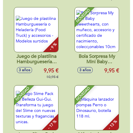
NOVEDAD
- 9 %
Juego de plastilina
Bola Sorpresa My
Hamburguesería o
Mini Baby
Heladería (Food
Sweethearts, con
9,95 €
9,95 €
3 años
3 años
Truck) y accesorios
muñeco, accesorio
- Modelos surtidos
10,95 €
y certificado de
nacimiento,
colecc¡onables
NOVEDAD
NOVEDAD
10cm
- 17 %
- 13 %