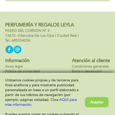
Modelos surtidos
PERFUMERÍA Y REGALOS LEYLA
PASEO DEL CORDÓN Nº 4
13670 -
Villarrubia De Los Ojos
( Ciudad Real )
685034034
Información
Atención al cliente
Aviso legal
Condiciones generales
Política de privacidad
Envío y devolución
Política de cookies
Contacto
Utilizamos cookies propias y de terceros para
Formas de pago
fines analíticos y para mostrarte publicidad
personalizada en base a un perfil elaborado a
partir de tus hábitos de navegación (por
ejemplo, páginas visitadas). Clica
AQUÍ para
Aceptar
más información
.
Puedes aceptar todas las cookies pulsando el