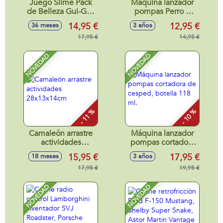
Juego Slime Pack
Máquina lanzador
de Belleza Gui-Gui.
pompas Perro o
Transforma tu
Dinosaurio, botella
14,95 €
12,95 €
36 meses
3 años
juego del Slime
118 ml.
con nuevas texturas
17,95 €
14,95 €
y fragancias unicas.
NOVEDAD
NOVEDAD
- 11 %
- 10 %
Camaleón arrastre
Máquina lanzador
actividades
pompas cortadora
28x13x14cm
de cesped, botella
15,95 €
17,95 €
18 meses
3 años
118 ml.
17,95 €
19,95 €
NOVEDAD
NOVEDAD