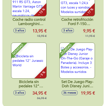
- 13 %
- 17 %
Coche radio control
Coche retrofricción
Lamborghini
Ford F-150
Aventador SVJ
Mustang, Shelby
13,95 €
9,95 €
3 años
3 años
Roadster, Porsche
Super Snake, Astor
911 RS GT3, Aston
15,95 €
Martin Vantage
11,95 €
Martin Vantage
GT3, escala 1:24,k
GT3 escala 1:24,
con luces y sonidos
NOVEDAD
NOVEDAD
neumáticos de
- Modelos surtidos
goma, con luces -
Modelos surtidos
- 5 %
Bicicleta sin
Set De Juego Play-
pedales 12"
Doh Disney Junior
Jurassic World
On-The-Go (Garaje
34,95 €
19,95 €
3 años
36 meses
o Panaderia).
36,95 €
Incluye 3 Botes y
accesorios. -