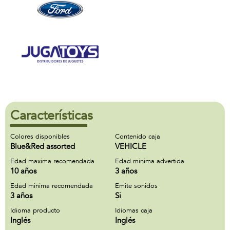
Características
Colores disponibles
Contenido caja
Blue&Red assorted
VEHICLE
Edad maxima recomendada
Edad minima advertida
10 años
3 años
Edad minima recomendada
Emite sonidos
3 años
Si
Idioma producto
Idiomas caja
Inglés
Inglés