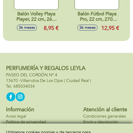
Balón Volley Playa
Balón Fútbol Playa
Player, 22 cm, 260-
Pro, 22 cm, 270-
280 gr. - Modelos
290 gr. - Modelos
8,95 €
12,95 €
36 meses
36 meses
surtidos
surtidos
PERFUMERÍA Y REGALOS LEYLA
PASEO DEL CORDÓN Nº 4
13670 -
Villarrubia De Los Ojos
( Ciudad Real )
685034034
Información
Atención al cliente
Aviso legal
Condiciones generales
Política de privacidad
Envío y devolución
Política de cookies
Contacto
Utilizamos cookies propias y de terceros para