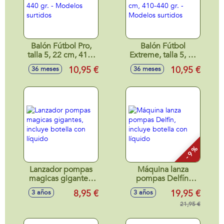
Balón Fútbol Pro,
Balón Fútbol
talla 5, 22 cm, 410-
Extreme, talla 5, 22
440 gr. - Modelos
cm, 410-440 gr. -
10,95 €
10,95 €
36 meses
36 meses
surtidos
Modelos surtidos
- 9 %
Lanzador pompas
Máquina lanza
magicas gigantes,
pompas Delfín,
incluye botella con
incluye botella con
8,95 €
19,95 €
3 años
3 años
líquido
líquido
21,95 €