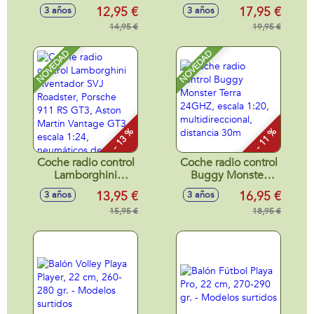
Dinosaurio, botella
de cesped, botella
12,95 €
17,95 €
3 años
3 años
118 ml.
118 ml.
14,95 €
19,95 €
NOVEDAD
NOVEDAD
- 13 %
- 11 %
Coche radio control
Coche radio control
Lamborghini
Buggy Monster
Aventador SVJ
Terra 24GHZ,
13,95 €
16,95 €
3 años
3 años
Roadster, Porsche
escala 1:20,
911 RS GT3, Aston
15,95 €
multidireccional,
18,95 €
Martin Vantage
distancia 30m
GT3 escala 1:24,
neumáticos de
goma, con luces -
Modelos surtidos