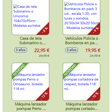
- 8 %
- 9 %
Casa de tela
Vehículos Policía o
Submarino o
Bomberos en pack
Unicornio
3 ud., escala 1:20,
22,95 €
19,95 €
3 años
3 años
104x70x95cm -
con luces y
Modelos surtidos
24,95 €
sonidos,
21,95 €
20'50x34'30x20'50cm
- Modelos surtidos
NOVEDAD
NOVEDAD
- 13 %
- 10 %
Máquina lanzador
Máquina lanzador
pompas Perro o
pompas cortadora