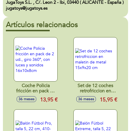
JugaToys S.L. , C/. Leon 2 - Ibi, 03440 ( ALICANTE - España )
jugatoys@jugatoys.es
Artículos relacionados
Coche Policia
Set de 12 coches
fricción en pack de
retrofriccion en
2 ud., giro 360º,
maletin de metal
13,95 €
15,95 €
36 meses
36 meses
con luces y sonidos
15x9x20 cm
16x10x8cm