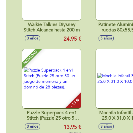
Walkie-Talkies Diysney
Patinete Alumini
Stitch Alcanca hasta 200 m
ruedas 80x55,
24,95 €
3 años
5 años
NOVEDAD
- 13 %
Puzzle Superpack 4 en1
Mochila Infantil
Stitch (Puzzle 25 otro 50
25.0 X 31.0 X
un juego de memoria y un
13,95 €
3 años
3 años
dominó de 28 piezas).