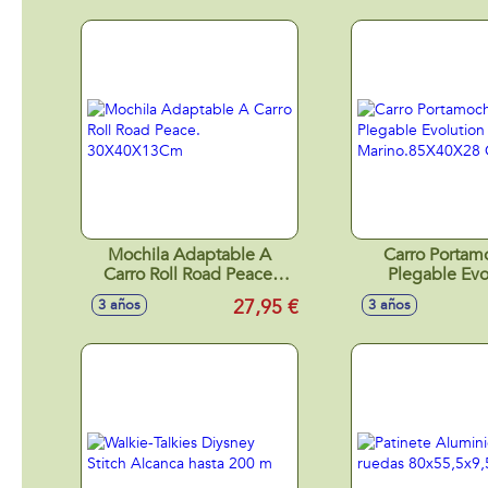
Mochila Adaptable A
Carro Portamo
Carro Roll Road Peace.
Plegable Evo
30X40X13Cm
Marino.85X40
27,95 €
3 años
3 años