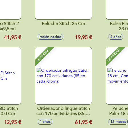
o Stitch 2
Peluche Stitch 25 Cm
Bolsa Pla
5x9,5cm
33.0
41,95 €
19,95 €
recién nacido
4 años
NOVEDAD
NOVEDAD
 3D Stitch
Ordenador bilingüe Stitch
Peluche
 10.0 Cm
con 170 actividades (85 en
Palm 18 
cada idioma)
30 movimi
12,95 €
61,95 €
4 años
12 meses