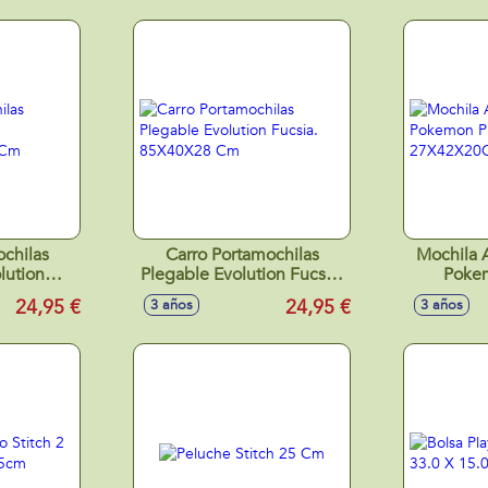
chilas
Carro Portamochilas
Mochila Ada
lution
Plegable Evolution Fucsia.
Poke
X28 Cm
85X40X28 Cm
27
24,95 €
24,95 €
3 años
3 años