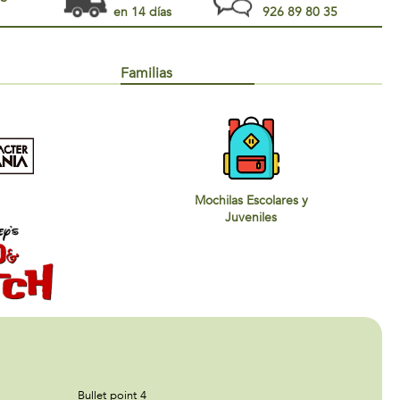
en 14 días
926 89 80 35
Familias
Mochilas Escolares y
Juveniles
Bullet point 4