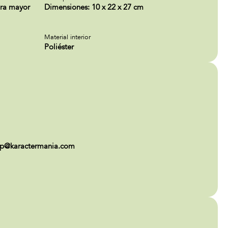
ara mayor
Dimensiones: 10 x 22 x 27 cm
Material interior
Poliéster
op@karactermania.com