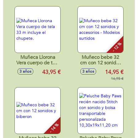
sano! Toma el
biberon y hace pipi
37 cm.
- 12 %
Muñeca Llorona
Muñeco bebe 32
Vera cuerpo de tela
cm con 12 sonidos
33 m incluye el
y accesorios -
43,95 €
14,95 €
3 años
3 años
chupete.
Modelos surtidos
16,95 €
- 14 %