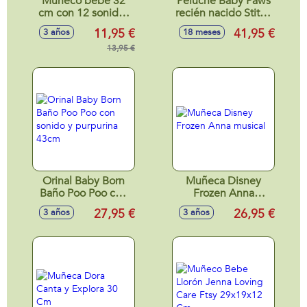
Muñeco bebe 32
Peluche Baby Paws
cm con 12 sonidos
recién nacido Stitch
y biberon
con sonido y bolsa
11,95 €
41,95 €
3 años
18 meses
transportable
13,95 €
personalizada
10,30x19x11,20 cm
Orinal Baby Born
Muñeca Disney
Baño Poo Poo con
Frozen Anna
sonido y purpurina
musical
27,95 €
26,95 €
3 años
3 años
43cm