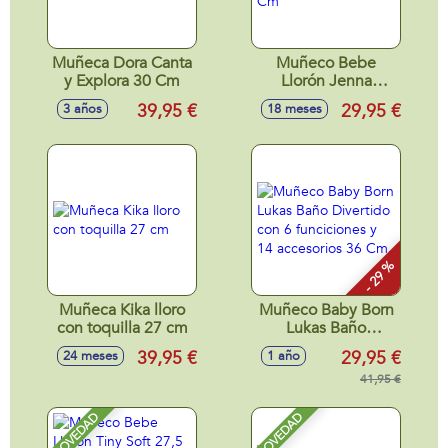
Muñeca Dora Canta
Muñeco Bebe
y Explora 30 Cm
Llorón Jenna
Loving Care Ftsy
39,95 €
29,95 €
3 años
18 meses
29x19x12 Cm
- 29 %
Muñeca Kika lloro
Muñeco Baby Born
con toquilla 27 cm
Lukas Baño
Divertido con 6
39,95 €
29,95 €
24 meses
1 año
funciciones y 14
accesorios 36 Cm.
41,95 €
NOVEDAD
NOVEDAD