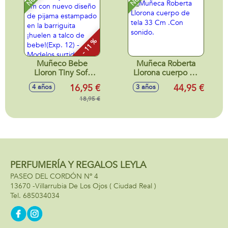
- 11 %
Muñeco Bebe
Muñeca Roberta
Lloron Tiny Soft
Llorona cuerpo de
27,5 cm con nuevo
tela 33 Cm .Con
16,95 €
44,95 €
4 años
3 años
diseño de pijama
sonido.
estampado en la
18,95 €
barriguita ¡huelen a
talco de bebe!(Exp.
12) - Modelos
surtidos
PERFUMERÍA Y REGALOS LEYLA
PASEO DEL CORDÓN Nº 4
13670 -
Villarrubia De Los Ojos
( Ciudad Real )
685034034