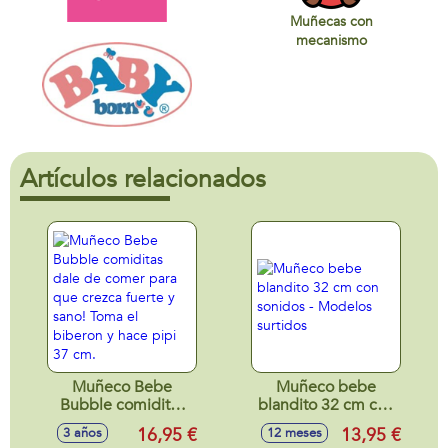
Muñecas con
mecanismo
Artículos relacionados
Muñeco Bebe
Muñeco bebe
Bubble comiditas
blandito 32 cm con
dale de comer para
sonidos - Modelos
16,95 €
13,95 €
3 años
12 meses
que crezca fuerte y
surtidos