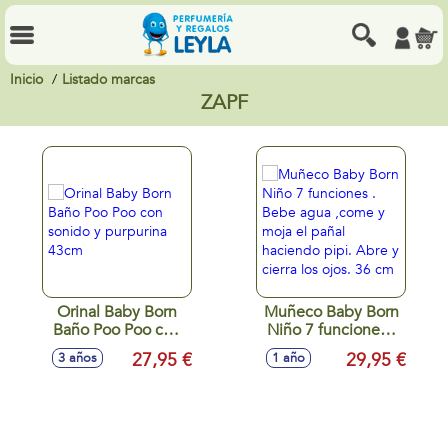
Inicio
Listado marcas
ZAPF
Orinal Baby Born
Muñeco Baby Born
Baño Poo Poo con
Niño 7 funciones .
sonido y purpurina
Bebe agua ,come y
27,95 €
29,95 €
3 años
1 año
43cm
moja el pañal
haciendo pipi.
Abre y cierra los
ojos. 36 cm