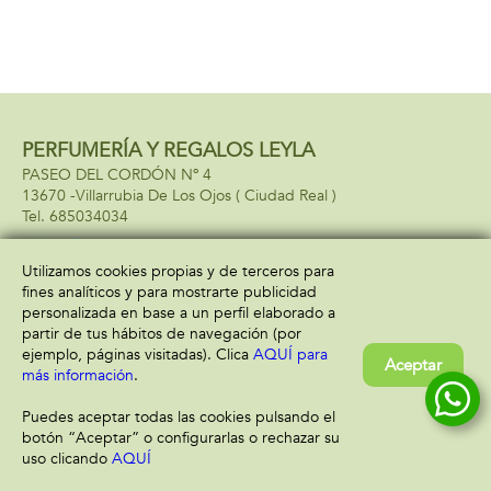
PERFUMERÍA Y REGALOS LEYLA
PASEO DEL CORDÓN Nº 4
13670 -
Villarrubia De Los Ojos
( Ciudad Real )
685034034
Utilizamos cookies propias y de terceros para
fines analíticos y para mostrarte publicidad
Información
Atención al cliente
personalizada en base a un perfil elaborado a
Aviso legal
Condiciones generales
partir de tus hábitos de navegación (por
Política de privacidad
Envío y devolución
ejemplo, páginas visitadas). Clica
AQUÍ para
Aceptar
Política de cookies
Contacto
más información
.
Formas de pago
Puedes aceptar todas las cookies pulsando el
botón “Aceptar” o configurarlas o rechazar su
uso clicando
AQUÍ
Filtrar
Borrar filtro