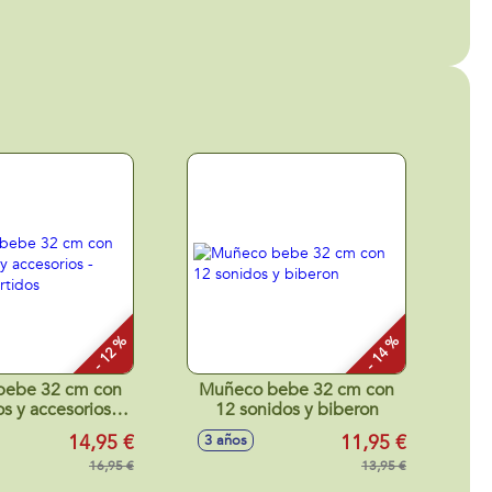
- 12 %
- 14 %
bebe 32 cm con
Muñeco bebe 32 cm con
s y accesorios -
12 sonidos y biberon
os surtidos
14,95 €
11,95 €
3 años
16,95 €
13,95 €