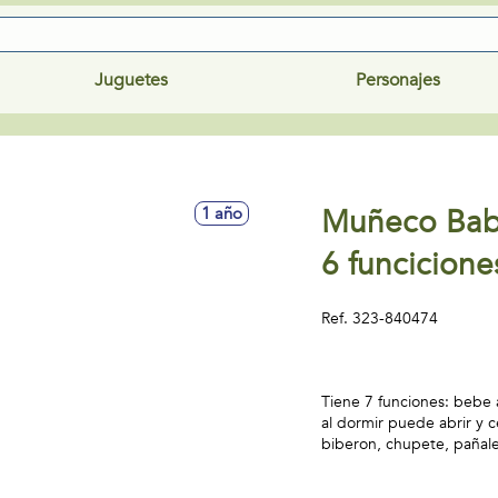
Juguetes
Personajes
Muñeco Baby
1 año
6 funcicione
Ref.
323-840474
Tiene 7 funciones: bebe 
al dormir puede abrir y c
biberon, chupete, pañal