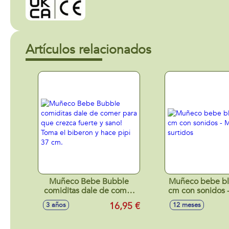
Artículos relacionados
Muñeco Bebe Bubble
Muñeco bebe bl
comiditas dale de comer
cm con sonidos 
para que crezca fuerte y
surtido
16,95 €
3 años
12 meses
sano! Toma el biberon y
hace pipi 37 cm.