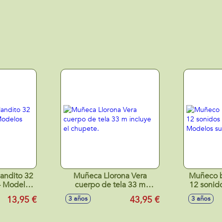
andito 32
Muñeca Llorona Vera
Muñeco 
- Modelos
cuerpo de tela 33 m
12 sonido
s
incluye el chupete.
Model
13,95 €
43,95 €
3 años
3 años