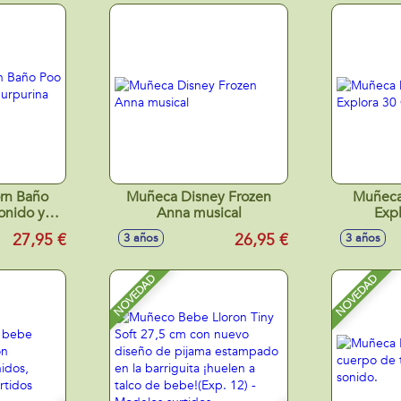
orn Baño
Muñeca Disney Frozen
Muñeca
onido y
Anna musical
Exp
43cm
27,95 €
26,95 €
3 años
3 años
NOVEDAD
NOVEDAD