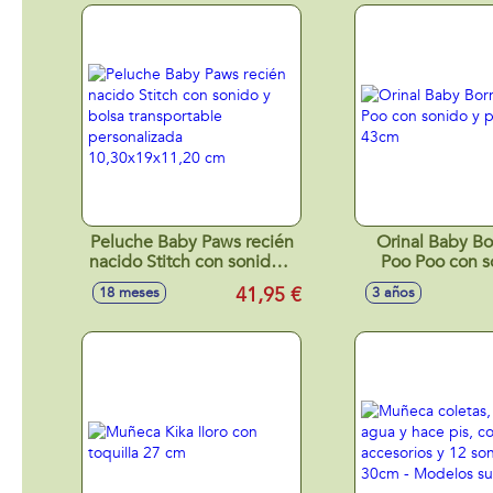
Peluche Baby Paws recién
Orinal Baby B
nacido Stitch con sonido y
Poo Poo con s
bolsa transportable
purpurina 
41,95 €
18 meses
3 años
personalizada
10,30x19x11,20 cm