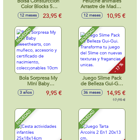
Bolsa Consturccion
Peluche animales
Color Blocks 52
Arrastre de Madera
Piezas.
Woomax. -
23,95 €
10,95 €
12 meses
12 meses
Modelos surtidos
NOVEDAD
NOVEDAD
- 17 %
Bola Sorpresa My
Juego Slime Pack
Mini Baby
de Belleza Gui-Gui.
Sweethearts, con
Transforma tu
9,95 €
14,95 €
3 años
36 meses
muñeco, accesorio
juego del Slime
y certificado de
con nuevas texturas
17,95 €
nacimiento,
y fragancias unicas.
colecc¡onables
NOVEDAD
NOVEDAD
10cm