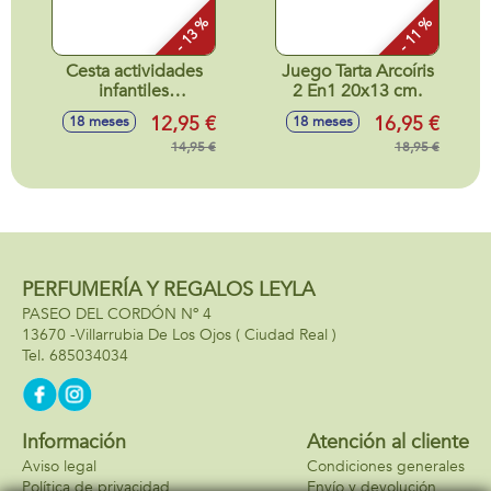
- 13 %
- 11 %
Cesta actividades
Juego Tarta Arcoíris
infantiles
2 En1 20x13 cm.
25x18x14cm
12,95 €
16,95 €
18 meses
18 meses
14,95 €
18,95 €
PERFUMERÍA Y REGALOS LEYLA
PASEO DEL CORDÓN Nº 4
13670 -
Villarrubia De Los Ojos
( Ciudad Real )
685034034
Información
Atención al cliente
Aviso legal
Condiciones generales
Política de privacidad
Envío y devolución