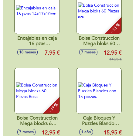
- 13 %
Encajables en caja
Bolsa Construccion
16 pzas
Mega bloks 60
14x17x10cm
Piezas azul
7,95 €
12,95 €
18 meses
7 meses
14,95 €
- 19 %
Bolsa Construccion
Caja Bloques Y
Mega blocks 60
Puzzles Blandos
Piezas Rosa
con 15 piezas.
12,95 €
15,95 €
7 meses
1 año