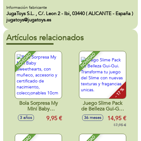
Información fabricante
JugaToys S.L. , C/. Leon 2 - Ibi, 03440 ( ALICANTE - España )
jugatoys@jugatoys.es
Artículos relacionados
NOVEDAD
NOVEDAD
- 17 %
Bola Sorpresa My
Juego Slime Pack
Mini Baby
de Belleza Gui-Gui.
Sweethearts, con
Transforma tu
9,95 €
14,95 €
3 años
36 meses
muñeco, accesorio
juego del Slime
y certificado de
con nuevas texturas
17,95 €
nacimiento,
y fragancias unicas.
colecc¡onables