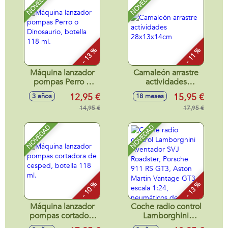
NOVEDAD
NOVEDAD
10cm
- 13 %
- 11 %
Máquina lanzador
Camaleón arrastre
pompas Perro o
actividades
Dinosaurio, botella
28x13x14cm
12,95 €
15,95 €
3 años
18 meses
118 ml.
14,95 €
17,95 €
NOVEDAD
NOVEDAD
- 10 %
- 13 %
Máquina lanzador
Coche radio control
pompas cortadora
Lamborghini
de cesped, botella
Aventador SVJ