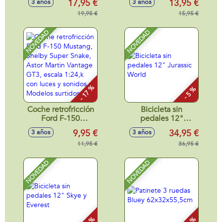
17,95 €
13,95 €
3 años
3 años
118 ml.
Roadster, Porsche
19,95 €
911 RS GT3, Aston
15,95 €
Martin Vantage
GT3 escala 1:24,
NOVEDAD
NOVEDAD
neumáticos de
goma, con luces -
Modelos surtidos
- 17 %
- 5 %
Coche retrofricción
Bicicleta sin
Ford F-150
pedales 12"
Mustang, Shelby
Jurassic World
9,95 €
34,95 €
3 años
3 años
Super Snake, Astor
Martin Vantage
11,95 €
36,95 €
GT3, escala 1:24,k
con luces y sonidos
NOVEDAD
NOVEDAD
- Modelos surtidos