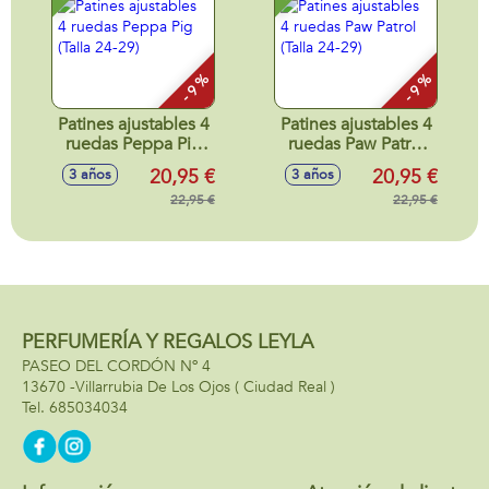
- 9 %
- 9 %
Patines ajustables 4
Patines ajustables 4
ruedas Peppa Pig
ruedas Paw Patrol
(Talla 24-29)
(Talla 24-29)
20,95 €
20,95 €
3 años
3 años
22,95 €
22,95 €
PERFUMERÍA Y REGALOS LEYLA
PASEO DEL CORDÓN Nº 4
13670 -
Villarrubia De Los Ojos
( Ciudad Real )
685034034