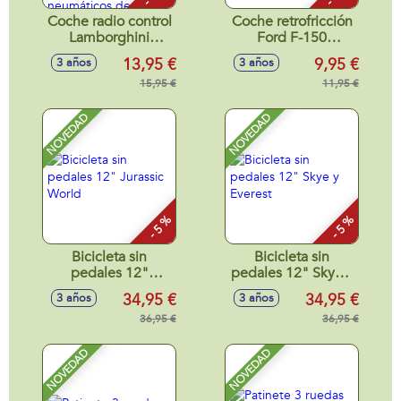
Coche radio control
Coche retrofricción
Lamborghini
Ford F-150
Aventador SVJ
Mustang, Shelby
13,95 €
9,95 €
3 años
3 años
Roadster, Porsche
Super Snake, Astor
911 RS GT3, Aston
15,95 €
Martin Vantage
11,95 €
Martin Vantage
GT3, escala 1:24,k
GT3 escala 1:24,
con luces y sonidos
NOVEDAD
NOVEDAD
neumáticos de
- Modelos surtidos
goma, con luces -
Modelos surtidos
- 5 %
- 5 %
Bicicleta sin
Bicicleta sin
pedales 12"
pedales 12" Skye y
Jurassic World
Everest
34,95 €
34,95 €
3 años
3 años
36,95 €
36,95 €
NOVEDAD
NOVEDAD