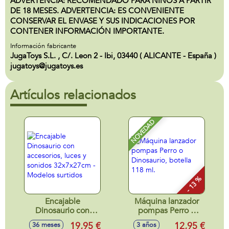
ADVERTENCIA: RECOMENDADO PARA NIÑOS A PARTIR
DE 18 MESES. ADVERTENCIA: ES CONVENIENTE
CONSERVAR EL ENVASE Y SUS INDICACIONES POR
CONTENER INFORMACIÓN IMPORTANTE.
Información fabricante
JugaToys S.L. , C/. Leon 2 - Ibi, 03440 ( ALICANTE - España )
jugatoys@jugatoys.es
Artículos relacionados
NOVEDAD
- 13 %
Encajable
Máquina lanzador
Dinosaurio con
pompas Perro o
accesorios, luces y
Dinosaurio, botella
19,95 €
12,95 €
36 meses
3 años