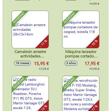
sonidos
118 ml.
32x7x27cm -
14,95 €
Modelos surtidos
NOVEDAD
NOVEDAD
- 11 %
- 10 %
Camaleón arrastre
Máquina lanzador
actividades
pompas cortadora
28x13x14cm
de cesped, botella
15,95 €
17,95 €
18 meses
3 años
118 ml.
17,95 €
19,95 €
NOVEDAD
NOVEDAD
- 13 %
- 17 %