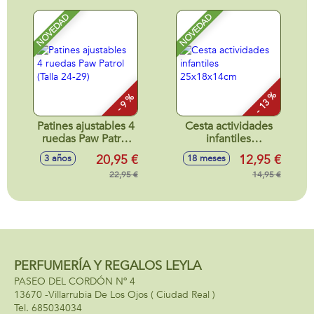
NOVEDAD
NOVEDAD
- 13 %
- 9 %
Patines ajustables 4
Cesta actividades
ruedas Paw Patrol
infantiles
(Talla 24-29)
25x18x14cm
20,95 €
12,95 €
3 años
18 meses
22,95 €
14,95 €
PERFUMERÍA Y REGALOS LEYLA
PASEO DEL CORDÓN Nº 4
13670 -
Villarrubia De Los Ojos
( Ciudad Real )
685034034