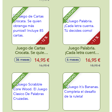
NOVEDAD
NOVEDAD
- 12 %
- 11 %
Juego de Cartas
Juego Palabria.
Crocata. Se quien
¡Cada letra cuenta.
obtenga más
Tú decides como!
14,95 €
16,95 €
36 meses
6 meses
puntos!! Incluye 85
cartas.
16,95 €
18,95 €
NOVEDAD
NOVEDAD