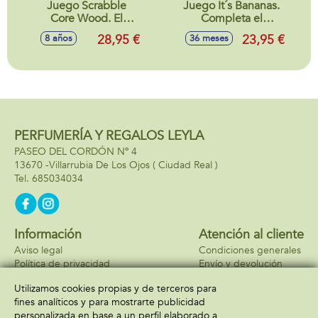
Juego Scrabble
Juego It´s Bananas.
Core Wood. El
Completa el
Juego Clasico De
desafío de la ruleta!
28,95 €
23,95 €
8 años
36 meses
Palabras Cruzadas.
PERFUMERÍA Y REGALOS LEYLA
PASEO DEL CORDÓN Nº 4
13670 -
Villarrubia De Los Ojos
( Ciudad Real )
685034034
Información
Atención al cliente
Aviso legal
Condiciones generales
Política de privacidad
Envío y devolución
Política de cookies
Contacto
Utilizamos cookies propias y de terceros para
Formas de pago
fines analíticos y para mostrarte publicidad
personalizada en base a un perfil elaborado a