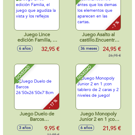
- 7 %
Juego Lince
Juego Asalto al
edición Familia, el
castillo.Encuentra
juego que agudiza
antes que los
32,95 €
24,95 €
6 años
36 meses
la vista y los reflejos
demas los
elementos que
26,95 €
aparecen en las
cartas.
NOVEDAD
NOVEDAD
- 17 %
Juego Duelo de
Juego Monopoly
Barcos
Junior 2 en 1 ¡con
26'50x26'50x7'8cm
tablero de 2 caras y
9,95 €
21,95 €
3 años
6 años
2 niveles de juego!
11,95 €