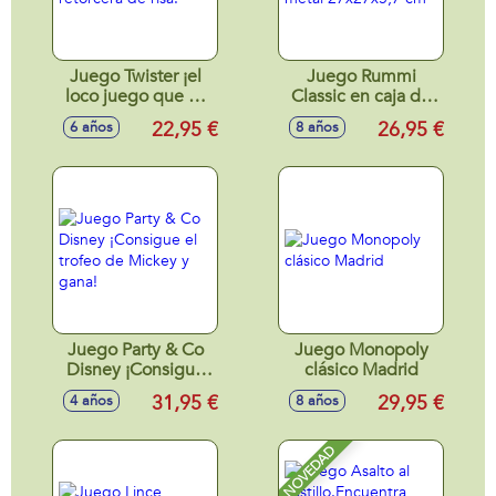
Juego Twister ¡el
Juego Rummi
loco juego que os
Classic en caja de
retorcerá de risa!
metal 27x27x5,7
22,95 €
26,95 €
6 años
8 años
cm
Juego Party & Co
Juego Monopoly
Disney ¡Consigue
clásico Madrid
el trofeo de Mickey
31,95 €
29,95 €
4 años
8 años
y gana!
NOVEDAD