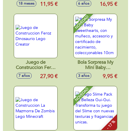
Rescate Moto de
Anglia Volador
11,95 €
16,95 €
18 meses
6 años
Policia Lego Duplo
Lego Harry Potter
NOVEDAD
Juego de
Bola Sorpresa My
Construccion Feroz
Mini Baby
Dinosaurio Lego
Sweethearts, con
27,90 €
9,95 €
7 años
3 años
Creator
muñeco, accesorio
y certificado de
nacimiento,
NOVEDAD
colecc¡onables
10cm
- 17 %