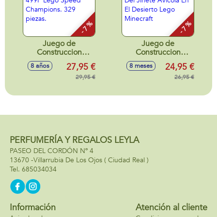
- 7 %
- 7 %
Juego de
Juego de
Construccion
Construccion
Ferrari 499P Lego
Ataque Del Jinete
27,95 €
24,95 €
8 años
8 meses
Speed Champions.
Avícola En El
329 piezas.
29,95 €
Desierto Lego
26,95 €
Minecraft
PERFUMERÍA Y REGALOS LEYLA
PASEO DEL CORDÓN Nº 4
13670 -
Villarrubia De Los Ojos
( Ciudad Real )
685034034
Información
Atención al cliente