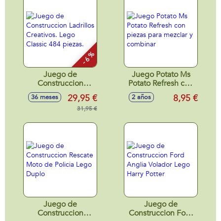
- 6 %
Juego de
Juego Potato Ms
Construccion
Potato Refresh con
Ladrillos Creativos.
piezas para mezclar
29,95 €
8,95 €
36 meses
2 años
Lego Classic 484
y combinar
piezas.
31,95 €
Juego de
Juego de
Construccion
Construccion Ford