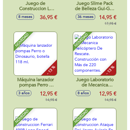
Juego de
Juego Slime Pack
Construccion La
de Belleza Gui-Gui.
Mazmorra De
Transforma tu
36,95 €
14,95 €
8 meses
36 meses
Zombis Lego
juego del Slime
Minecraft
con nuevas texturas
17,95 €
y fragancias unicas.
NOVEDAD
NOVEDAD
- 13 %
- 13 %
Máquina lanzador
Juego Laboratorio
pompas Perro o
de Mecanica
Dinosaurio, botella
Helicóptero De
12,95 €
12,95 €
3 años
8 años
118 ml.
Rescate.
14,95 €
Construcción con
14,95 €
Más de 220
componentes.
NOVEDAD
NOVEDAD