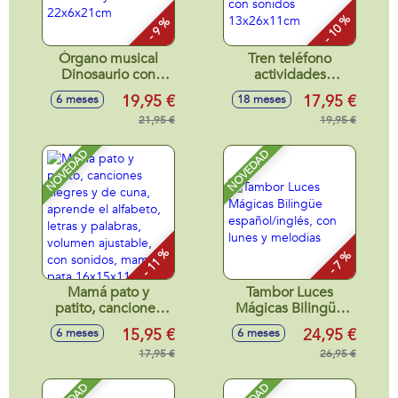
- 10 %
- 9 %
Órgano musical
Tren teléfono
Dinosaurio con
actividades
actividades 2 en 1,
infantiles 3 en 1,
19,95 €
17,95 €
6 meses
18 meses
con luces y sonidos
tren, teléfono y
22x6x21cm
21,95 €
cubo actividades,
19,95 €
con sonidos
13x26x11cm
NOVEDAD
NOVEDAD
- 11 %
- 7 %
Mamá pato y
Tambor Luces
patito, canciones
Mágicas Bilingüe
alegres y de cuna,
español/inglés, con
15,95 €
24,95 €
6 meses
6 meses
aprende el
lunes y melodias
alfabeto, letras y
17,95 €
26,95 €
palabras, volumen
ajustable, con