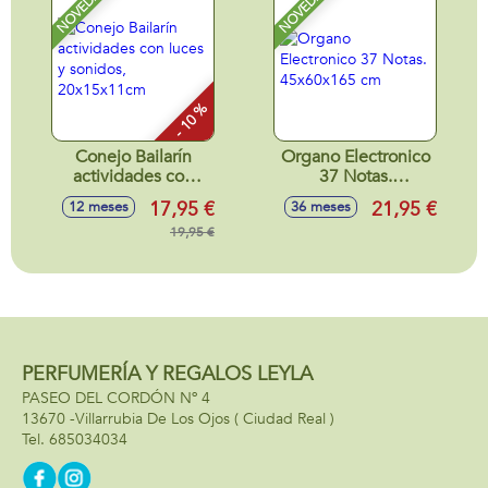
NOVEDAD
NOVEDAD
sonidos, mamá
pata 16x15x11cm y
patito 6x6x4cm
- 10 %
Conejo Bailarín
Organo Electronico
actividades con
37 Notas.
luces y sonidos,
45x60x165 cm
17,95 €
21,95 €
12 meses
36 meses
20x15x11cm
19,95 €
PERFUMERÍA Y REGALOS LEYLA
PASEO DEL CORDÓN Nº 4
13670 -
Villarrubia De Los Ojos
( Ciudad Real )
685034034