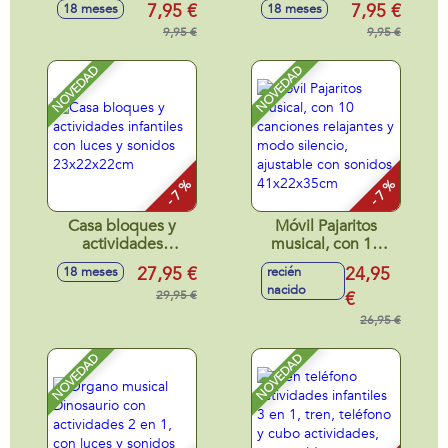
7,95 €
7,95 €
18 meses
18 meses
16'5x8'5x11cm -
17x11x10cm -
Modelos surtidos
9,95 €
Modelos surtidos
9,95 €
NOVEDAD
NOVEDAD
- 7 %
- 7 %
Casa bloques y
Móvil Pajaritos
actividades
musical, con 10
infantiles con luces
canciones
27,95 €
24,95
18 meses
recién
y sonidos
relajantes y modo
nacido
23x22x22cm
29,95 €
silencio, ajustable
€
con sonidos
26,95 €
41x22x35cm
NOVEDAD
NOVEDAD