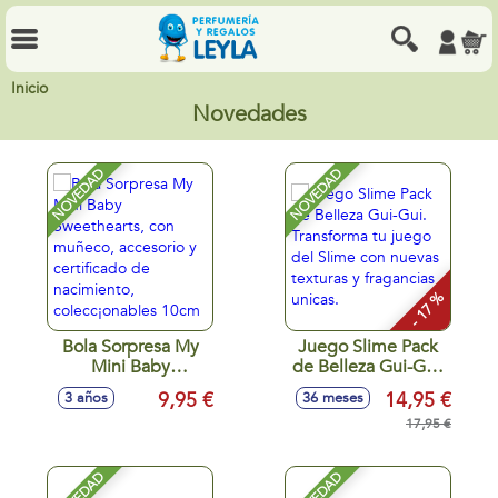
Inicio
Novedades
NOVEDAD
NOVEDAD
- 17 %
Bola Sorpresa My
Juego Slime Pack
Mini Baby
de Belleza Gui-Gui.
Sweethearts, con
Transforma tu
9,95 €
14,95 €
3 años
36 meses
muñeco, accesorio
juego del Slime
y certificado de
con nuevas texturas
17,95 €
nacimiento,
y fragancias unicas.
colecc¡onables
10cm