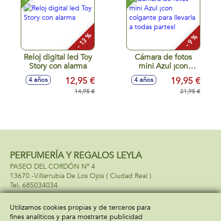
- 13 %
- 9 %
Reloj digital led Toy
Cámara de fotos
Story con alarma
mini Azul ¡con
colgante para
12,95 €
19,95 €
4 años
4 años
llevarla a todas
14,95 €
partes!
21,95 €
PERFUMERÍA Y REGALOS LEYLA
PASEO DEL CORDÓN Nº 4
13670 -
Villarrubia De Los Ojos
( Ciudad Real )
685034034
Utilizamos cookies propias y de terceros para
fines analíticos y para mostrarte publicidad