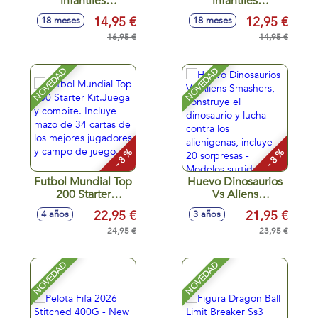
infantiles
infantiles
25x18x14cm
25x18x14cm
14,95 €
12,95 €
18 meses
18 meses
16,95 €
14,95 €
NOVEDAD
NOVEDAD
- 8 %
- 8 %
Futbol Mundial Top
Huevo Dinosaurios
200 Starter
Vs Aliens
Kit.Juega y
Smashers,
22,95 €
21,95 €
4 años
3 años
compite. Incluye
construye el
mazo de 34 cartas
24,95 €
dinosaurio y lucha
23,95 €
de los mejores
contra los
jugadores y campo
alienigenas, incluye
NOVEDAD
NOVEDAD
de juego.
20 sorpresas -
Modelos surtidos