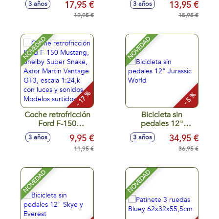
17,95 €
13,95 €
3 años
3 años
118 ml.
Roadster, Porsche
19,95 €
911 RS GT3, Aston
15,95 €
Martin Vantage
GT3 escala 1:24,
NOVEDAD
NOVEDAD
neumáticos de
goma, con luces -
Modelos surtidos
- 17 %
- 5 %
Coche retrofricción
Bicicleta sin
Ford F-150
pedales 12"
Mustang, Shelby
Jurassic World
9,95 €
34,95 €
3 años
3 años
Super Snake, Astor
Martin Vantage
11,95 €
36,95 €
GT3, escala 1:24,k
con luces y sonidos
NOVEDAD
NOVEDAD
- Modelos surtidos