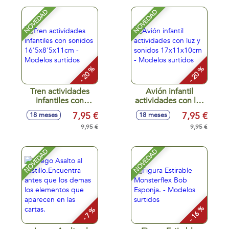
NOVEDAD
NOVEDAD
- 20 %
- 20 %
Tren actividades
Avión infantil
infantiles con
actividades con luz
sonidos
y sonidos
7,95 €
7,95 €
18 meses
18 meses
16'5x8'5x11cm -
17x11x10cm -
Modelos surtidos
9,95 €
Modelos surtidos
9,95 €
NOVEDAD
NOVEDAD
- 16 %
- 7 %