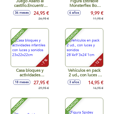
Juego Asalto al
Figura Estirable
castillo.Encuentra
Monsterflex Bob
antes que los
Esponja. - Modelos
24,95 €
9,99 €
36 meses
6 años
demas los
surtidos
elementos que
26,95 €
11,95 €
aparecen en las
cartas.
NOVEDAD
NOVEDAD
- 12 %
- 7 %
Casa bloques y
Vehículos en pack
actividades
2 ud., con luces y
infantiles con luces
sonidos
27,95 €
14,95 €
18 meses
3 años
y sonidos
28'4x9'3x24'1cm
23x22x22cm
29,95 €
16,95 €
NOVEDAD
NOVEDAD