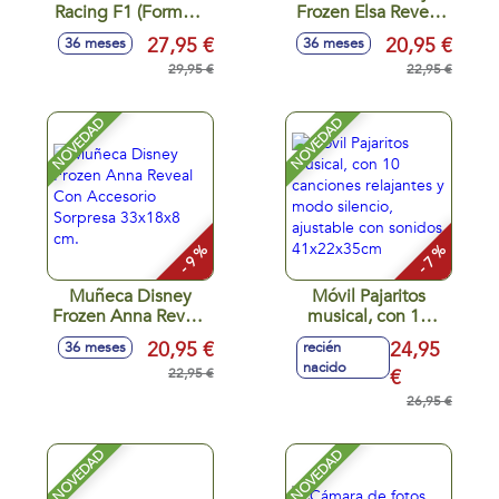
Racing F1 (Formula
Frozen Elsa Reveal
uno) Reto De La
con Accesorio
27,95 €
20,95 €
36 meses
36 meses
Parrilla De Salida.
Sorpresa. 33x18x8
Incluye 2 Vehiculos.
29,95 €
cm
22,95 €
NOVEDAD
NOVEDAD
- 9 %
- 7 %
Muñeca Disney
Móvil Pajaritos
Frozen Anna Reveal
musical, con 10
Con Accesorio
canciones
20,95 €
24,95
36 meses
recién
Sorpresa 33x18x8
relajantes y modo
nacido
cm.
22,95 €
silencio, ajustable
€
con sonidos
26,95 €
41x22x35cm
NOVEDAD
NOVEDAD