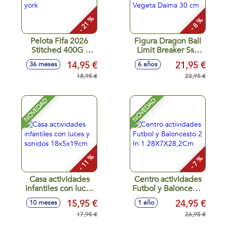
- 21 %
- 8 %
Pelota Fifa 2026
Figura Dragon Ball
Stitched 400G -
Limit Breaker Ss3
New york
Vegeta Daima 30
14,95 €
21,95 €
36 meses
6 años
cm
18,95 €
23,95 €
NOVEDAD
NOVEDAD
- 11 %
- 7 %
Casa actividades
Centro actividades
infantiles con luces
Futbol y Baloncesto
y sonidos
2 In 1
15,95 €
24,95 €
10 meses
1 año
18x5x19cm
28X7X28,2Cm
17,95 €
26,95 €