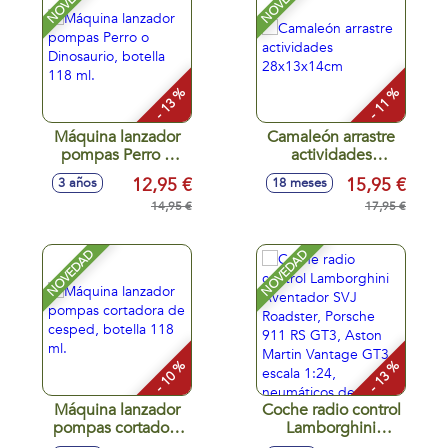
NOVEDAD
NOVEDAD
- 13 %
- 11 %
Máquina lanzador
Camaleón arrastre
pompas Perro o
actividades
Dinosaurio, botella
28x13x14cm
12,95 €
15,95 €
3 años
18 meses
118 ml.
14,95 €
17,95 €
NOVEDAD
NOVEDAD
- 10 %
- 13 %
Máquina lanzador
Coche radio control
pompas cortadora
Lamborghini
de cesped, botella
Aventador SVJ