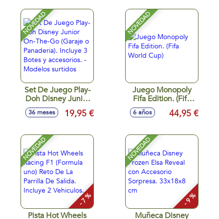
NOVEDAD
NOVEDAD
Set De Juego Play-
Juego Monopoly
Doh Disney Junior
Fifa Edition. (Fifa
On-The-Go (Garaje
World Cup)
19,95 €
44,95 €
36 meses
6 años
o Panaderia).
Incluye 3 Botes y
accesorios. -
NOVEDAD
NOVEDAD
Modelos surtidos
- 7 %
- 9 %
Pista Hot Wheels
Muñeca Disney