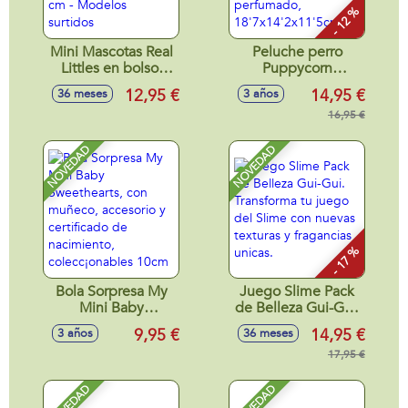
- 12 %
Mini Mascotas Real
Peluche perro
Littles en bolso,
Puppycorn
perros de
Rainbocorns en
12,95 €
14,95 €
36 meses
3 años
diferentes razas
huevo con cuerno
vestidos a la última
de unicornio,
16,95 €
moda 13x10x6 cm
perfumado,
- Modelos surtidos
18'7x14'2x11'5cm
NOVEDAD
NOVEDAD
- 17 %
Bola Sorpresa My
Juego Slime Pack
Mini Baby
de Belleza Gui-Gui.
Sweethearts, con
Transforma tu
9,95 €
14,95 €
3 años
36 meses
muñeco, accesorio
juego del Slime
y certificado de
con nuevas texturas
17,95 €
nacimiento,
y fragancias unicas.
colecc¡onables
NOVEDAD
NOVEDAD
10cm