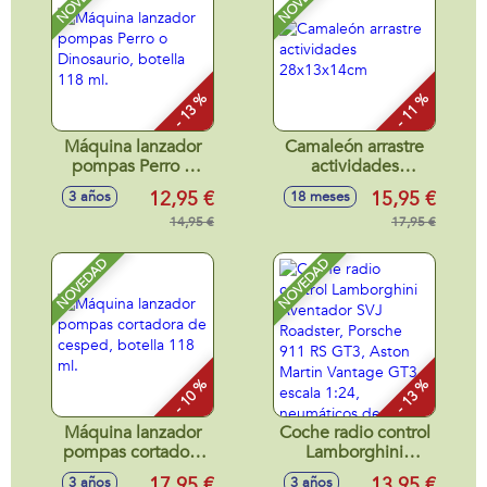
- 13 %
- 11 %
Máquina lanzador
Camaleón arrastre
pompas Perro o
actividades
Dinosaurio, botella
28x13x14cm
12,95 €
15,95 €
3 años
18 meses
118 ml.
14,95 €
17,95 €
NOVEDAD
NOVEDAD
- 10 %
- 13 %
Máquina lanzador
Coche radio control
pompas cortadora
Lamborghini
de cesped, botella
Aventador SVJ
17,95 €
13,95 €
3 años
3 años