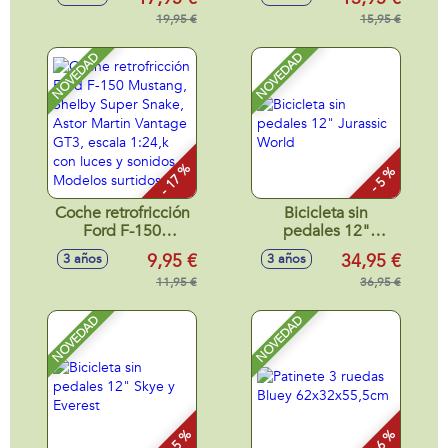
118 ml.
Roadster, Porsche
19,95 €
911 RS GT3, Aston
15,95 €
Martin Vantage
GT3 escala 1:24,
NOVEDAD
NOVEDAD
neumáticos de
goma, con luces -
Modelos surtidos
- 17 %
- 5 %
Coche retrofricción
Bicicleta sin
Ford F-150
pedales 12"
Mustang, Shelby
Jurassic World
9,95 €
34,95 €
3 años
3 años
Super Snake, Astor
Martin Vantage
11,95 €
36,95 €
GT3, escala 1:24,k
con luces y sonidos
NOVEDAD
NOVEDAD
- Modelos surtidos
- 5 %
- 6 %