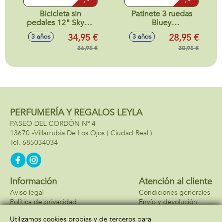
Bicicleta sin
Patinete 3 ruedas
pedales 12" Skye y
Bluey
Everest
62x32x55,5cm
34,95 €
28,95 €
3 años
3 años
36,95 €
30,95 €
PERFUMERÍA Y REGALOS LEYLA
PASEO DEL CORDÓN Nº 4
13670 -
Villarrubia De Los Ojos
( Ciudad Real )
685034034
Información
Atención al cliente
Aviso legal
Condiciones generales
Política de privacidad
Envío y devolución
Política de cookies
Contacto
Utilizamos cookies propias y de terceros para