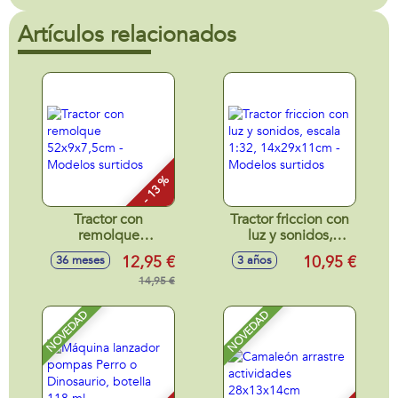
Artículos relacionados
- 13 %
Tractor con
Tractor friccion con
remolque
luz y sonidos,
52x9x7,5cm -
escala 1:32,
12,95 €
10,95 €
36 meses
3 años
Modelos surtidos
14x29x11cm -
14,95 €
Modelos surtidos
NOVEDAD
NOVEDAD