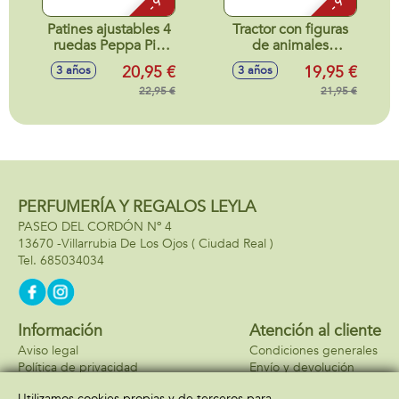
Patines ajustables 4
Tractor con figuras
ruedas Peppa Pig
de animales
(Talla 24-29)
10'5x44x11'5cm
20,95 €
19,95 €
3 años
3 años
22,95 €
21,95 €
PERFUMERÍA Y REGALOS LEYLA
PASEO DEL CORDÓN Nº 4
13670 -
Villarrubia De Los Ojos
( Ciudad Real )
685034034
Información
Atención al cliente
Aviso legal
Condiciones generales
Política de privacidad
Envío y devolución
Política de cookies
Contacto
Utilizamos cookies propias y de terceros para