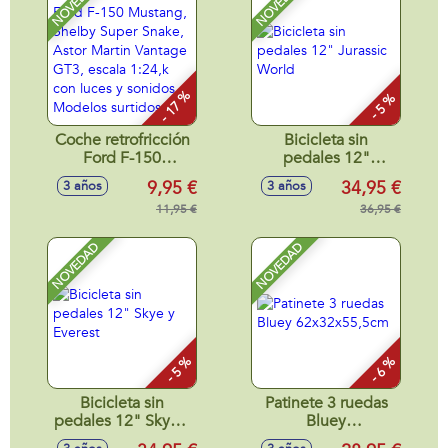
NOVEDAD
NOVEDAD
neumáticos de
goma, con luces -
Modelos surtidos
- 17 %
- 5 %
Coche retrofricción
Bicicleta sin
Ford F-150
pedales 12"
Mustang, Shelby
Jurassic World
9,95 €
34,95 €
3 años
3 años
Super Snake, Astor
Martin Vantage
11,95 €
36,95 €
GT3, escala 1:24,k
con luces y sonidos
NOVEDAD
NOVEDAD
- Modelos surtidos
- 5 %
- 6 %
Bicicleta sin
Patinete 3 ruedas
pedales 12" Skye y
Bluey
Everest
62x32x55,5cm