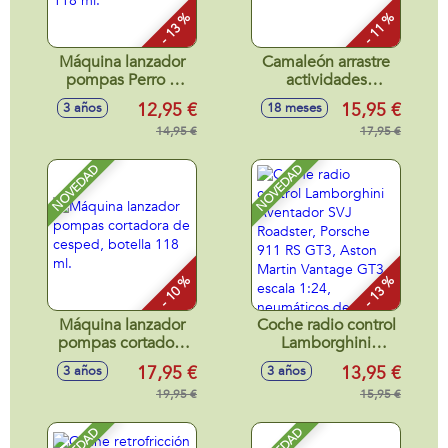
- 13 %
- 11 %
Máquina lanzador
Camaleón arrastre
pompas Perro o
actividades
Dinosaurio, botella
28x13x14cm
12,95 €
15,95 €
3 años
18 meses
118 ml.
14,95 €
17,95 €
NOVEDAD
NOVEDAD
- 10 %
- 13 %
Máquina lanzador
Coche radio control
pompas cortadora
Lamborghini
de cesped, botella
Aventador SVJ
17,95 €
13,95 €
3 años
3 años
118 ml.
Roadster, Porsche
19,95 €
911 RS GT3, Aston
15,95 €
Martin Vantage
GT3 escala 1:24,