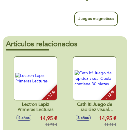
Juegos magneticos
Artículos relacionados
- 12 %
- 12 %
Lectron Lapiz
Cath It! Juego de
Primeras Lecturas
rapidez visual
Goula contiene 30
14,95 €
14,95 €
4 años
3 años
piezas
16,95 €
16,95 €