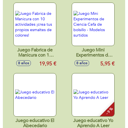
Juego Fabrica de
Juego Mini
Manicura con 10
Experimentos de
actividades ¡crea
Ciencia Cefa de
19,95 €
5,95 €
8 años
8 años
tus propios
bolsillo - Modelos
esmaltes de
surtidos
colores!
- 9 %
Juego educativo El
Juego educativo Yo
Abecedario
Aprendo A Leer