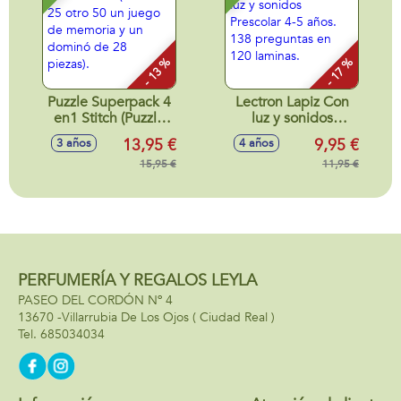
- 13 %
- 17 %
Puzzle Superpack 4
Lectron Lapiz Con
en1 Stitch (Puzzle
luz y sonidos
25 otro 50 un juego
Prescolar 4-5 años.
13,95 €
9,95 €
3 años
4 años
de memoria y un
138 preguntas en
dominó de 28
15,95 €
120 laminas.
11,95 €
piezas).
PERFUMERÍA Y REGALOS LEYLA
PASEO DEL CORDÓN Nº 4
13670 -
Villarrubia De Los Ojos
( Ciudad Real )
685034034