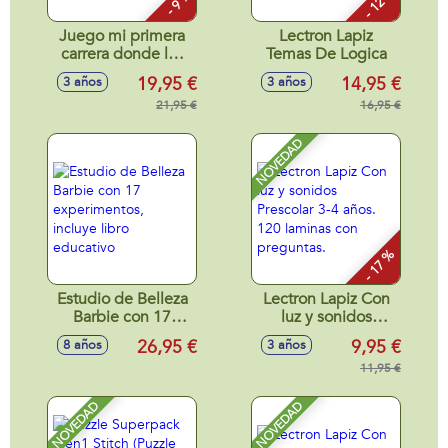
- 12 %
- 9 %
Juego mi primera
Lectron Lapiz
carrera donde los
Temas De Logica
niños aprenden a
19,95 €
14,95 €
3 años
3 años
contar y los colores.
21,95 €
16,95 €
NOVEDAD
- 17 %
Estudio de Belleza
Lectron Lapiz Con
Barbie con 17
luz y sonidos
experimentos,
Prescolar 3-4 años.
26,95 €
9,95 €
8 años
3 años
incluye libro
120 laminas con
educativo
preguntas.
11,95 €
NOVEDAD
NOVEDAD