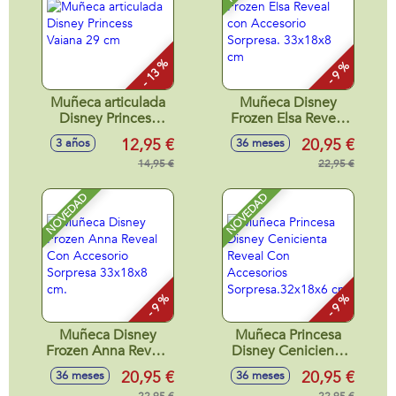
- 13 %
- 9 %
Muñeca articulada
Muñeca Disney
Disney Princess
Frozen Elsa Reveal
Vaiana 29 cm
con Accesorio
12,95 €
20,95 €
3 años
36 meses
Sorpresa. 33x18x8
14,95 €
cm
22,95 €
NOVEDAD
NOVEDAD
- 9 %
- 9 %
Muñeca Disney
Muñeca Princesa
Frozen Anna Reveal
Disney Cenicienta
Con Accesorio
Reveal Con
20,95 €
20,95 €
36 meses
36 meses
Sorpresa 33x18x8
Accesorios