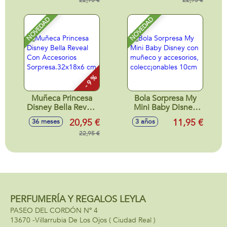
cm.
22,95 €
Sorpresa.32x18x6
22,95 €
cm
NOVEDAD
NOVEDAD
- 9 %
Muñeca Princesa
Bola Sorpresa My
Disney Bella Reveal
Mini Baby Disney
Con Accesorios
con muñeco y
20,95 €
11,95 €
36 meses
3 años
Sorpresa.32x18x6
accesorios,
cm
22,95 €
colecc¡onables
10cm
PERFUMERÍA Y REGALOS LEYLA
PASEO DEL CORDÓN Nº 4
13670 -
Villarrubia De Los Ojos
( Ciudad Real )