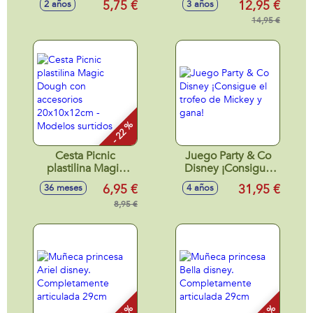
5,75 €
12,95 €
2 años
3 años
Completamente
articulada 29cm
14,95 €
- 22 %
Cesta Picnic
Juego Party & Co
plastilina Magic
Disney ¡Consigue
Dough con
el trofeo de Mickey
6,95 €
31,95 €
36 meses
4 años
accesorios
y gana!
20x10x12cm -
8,95 €
Modelos surtidos