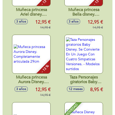
- 13 %
- 13 %
Muñeca princesa
Muñeca princesa
Ariel disney.
Bella disney.
Completamente
Completamente
12,95 €
12,95 €
3 años
3 años
articulada 29cm
articulada 29cm
14,95 €
14,95 €
- 13 %
Muñeca princesa
Taza Personajes
Aurora Disney.
giratorios Baby
Completamente
Disney. Se
12,95 €
8,95 €
3 años
12 meses
articulada 29cm
Convierte En Un
14,95 €
Juego Con Cuatro
Simpaticas
Versiones. -
NOVEDAD
Modelos surtidos