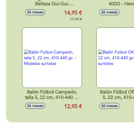
Belleza Gui-Gui.
400G - New
Transforma tu juego del
14,95 €
36 meses
36 meses
Slime con nuevas texturas
y fragancias unicas.
17,95 €
Balón Fútbol Campeón,
Balón Fútbol Ofic
talla 5, 22 cm, 410-440 gr.
5, 22 cm, 410-4
- Modelos surtidos
Modelos sur
12,95 €
36 meses
36 meses