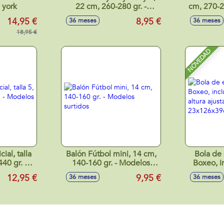
 york
22 cm, 260-280 gr. -
cm, 270-2
Modelos surtidos
14,95 €
8,95 €
36 meses
36 meses
18,95 €
NOVEDAD
ial, talla
Balón Fútbol mini, 14 cm,
Bola de
40 gr. -
140-160 gr. - Modelos
Boxeo, i
tidos
surtidos
altura aj
12,95 €
9,95 €
36 meses
36 meses
ball 