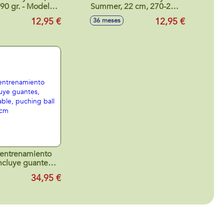
90 gr. - Modelos
Summer, 22 cm, 270-290
surtidos
gr. - Modelos surtidos
12,95 €
12,95 €
36 meses
 entrenamiento
ncluye guantes,
ustable, puching
34,95 €
23x126x39cm