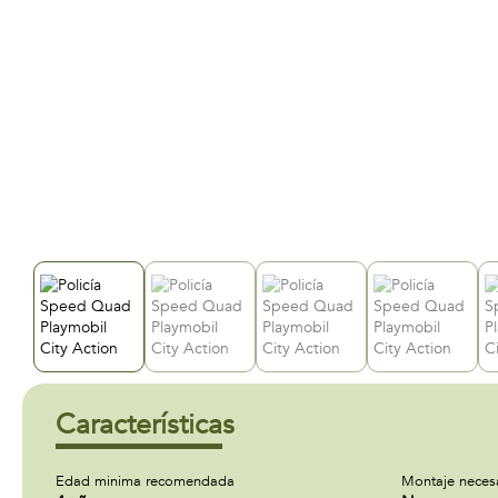
Características
Edad minima recomendada
Montaje neces