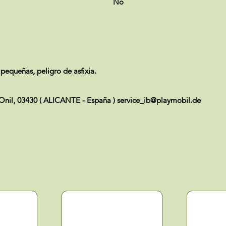
No
equeñas, peligro de asfixia.
 Onil, 03430 ( ALICANTE - España ) service_ib@playmobil.de