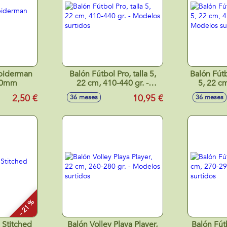
Spiderman
Balón Fútbol Pro, talla 5,
Balón Fútb
40mm
22 cm, 410-440 gr. -
5, 22 cm
Modelos surtidos
Model
2,50 €
10,95 €
36 meses
36 meses
- 21 %
 Stitched
Balón Volley Playa Player,
Balón Fút