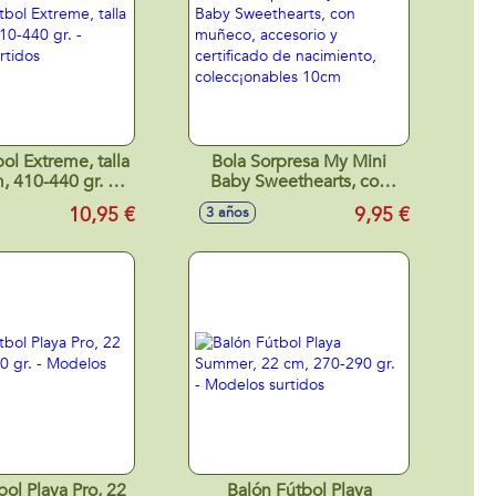
ol Extreme, talla
Bola Sorpresa My Mini
, 410-440 gr. -
Baby Sweethearts, con
os surtidos
muñeco, accesorio y
10,95 €
9,95 €
3 años
certificado de nacimiento,
colecc¡onables 10cm
bol Playa Pro, 22
Balón Fútbol Playa