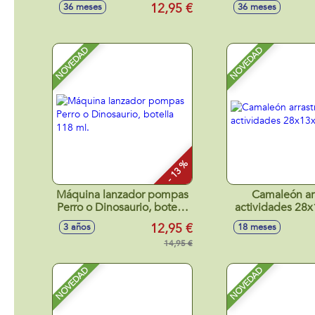
surtidos
12,95 €
36 meses
36 meses
NOVEDAD
NOVEDAD
- 13 %
Máquina lanzador pompas
Camaleón ar
Perro o Dinosaurio, botella
actividades 28
118 ml.
12,95 €
3 años
18 meses
14,95 €
NOVEDAD
NOVEDAD