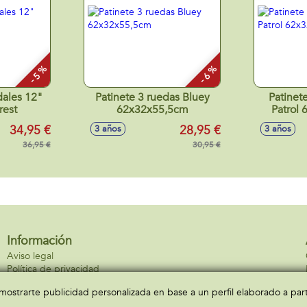
- 5 %
- 6 %
dales 12"
Patinete 3 ruedas Bluey
Patinet
rest
62x32x55,5cm
Patrol
34,95 €
28,95 €
3 años
3 años
36,95 €
30,95 €
Información
Aviso legal
Política de privacidad
Política de cookies
a mostrarte publicidad personalizada en base a un perfil elaborado a pa