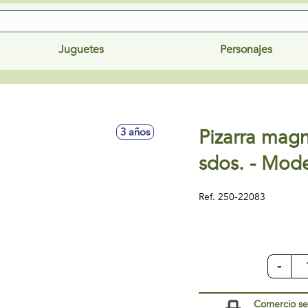
Juguetes
Personajes
Pizarra magn
3 años
sdos. - Mode
Ref.
250-22083
-
Comercio s