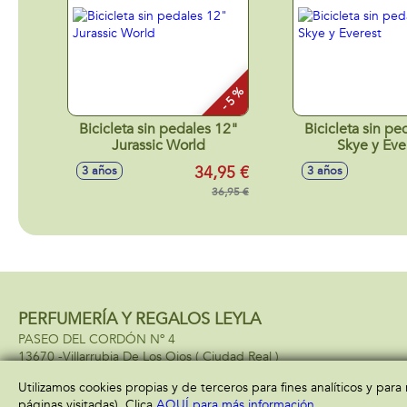
- 5 %
Bicicleta sin pedales 12"
Bicicleta sin pe
Jurassic World
Skye y Eve
34,95 €
3 años
3 años
36,95 €
PERFUMERÍA Y REGALOS LEYLA
PASEO DEL CORDÓN Nº 4
13670 -
Villarrubia De Los Ojos
( Ciudad Real )
685034034
Utilizamos cookies propias y de terceros para fines analíticos y par
páginas visitadas). Clica
AQUÍ para más información
.