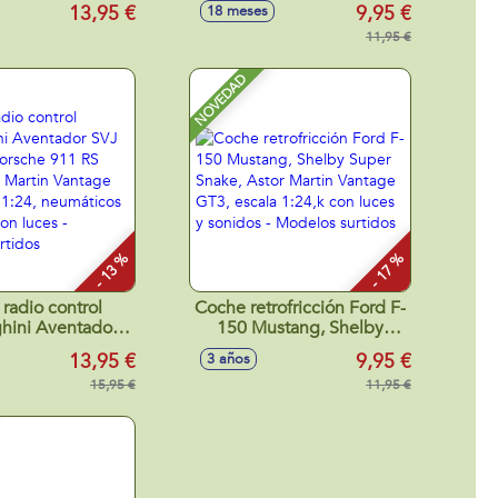
 17'2x12'4x2cm
surtidos
13,95 €
9,95 €
18 meses
elos surtidos
11,95 €
NOVEDAD
- 13 %
- 17 %
radio control
Coche retrofricción Ford F-
hini Aventador
150 Mustang, Shelby
ter, Porsche 911
Super Snake, Astor Martin
13,95 €
9,95 €
3 años
 Aston Martin
Vantage GT3, escala
T3 escala 1:24,
15,95 €
1:24,k con luces y sonidos
11,95 €
os de goma, con
- Modelos surtidos
Modelos surtidos