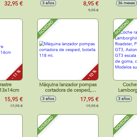
vuelve a empezar! 32x23
bomberos
32,95 €
8,95 €
3 años
36 meses
cm - Modelos surtidos
- Mod
9,95 €
NOVEDAD
NOVEDAD
- 11 %
- 10 %
rastre
Máquina lanzador pompas
Coche 
x13x14cm
cortadora de cesped,
Lamborg
botella 118 ml.
SVJ Roads
15,95 €
17,95 €
3 años
3 años
RS GT3,
17,95 €
19,95 €
Vantage G
neumátic
luces - 
NOVEDAD
NOVEDAD