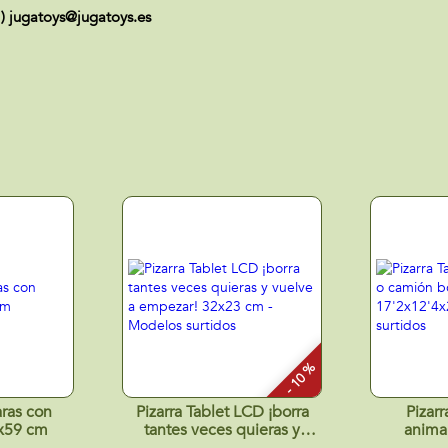
 ) jugatoys@jugatoys.es
- 10 %
aras con
Pizarra Tablet LCD ¡borra
Pizar
2x59 cm
tantes veces quieras y
anima