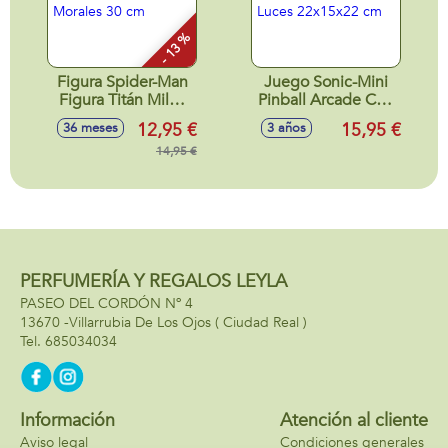
- 13 %
Figura Spider-Man
Juego Sonic-Mini
Figura Titán Miles
Pinball Arcade Con
Morales 30 cm
Luces 22x15x22
12,95 €
15,95 €
36 meses
3 años
cm
14,95 €
PERFUMERÍA Y REGALOS LEYLA
PASEO DEL CORDÓN Nº 4
13670 -
Villarrubia De Los Ojos
( Ciudad Real )
685034034
Información
Atención al cliente
Aviso legal
Condiciones generales