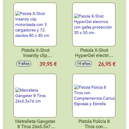
Pistola X-Shot
Pistola X-Shot
Insanity clip
HyperGel electrica
motorizada con 3
con gafas
39,95 €
26,95 €
9 años
14 años
cargadores y 72
protección 30 x 50
dardos 80 x 40 cm
cm.
Metralleta Gangster
Pistola Policia 8
8 Tiros 26x5.5x76
Tiros con