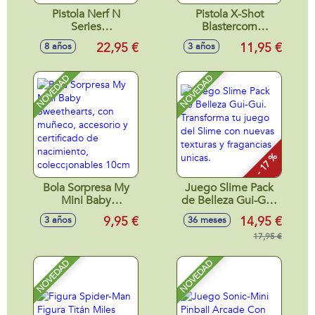
Pistola Nerf N
Pistola X-Shot
Series
Blastercorn
Pinpoint.Viene con
Unicornio, incluye
22,95 €
11,95 €
8 años
3 años
un clip de 10
16 dardos
dardos y 18 dardos
NERF N1
NOVEDAD
NOVEDAD
50,8x28,6x6,7 cm
- 17 %
Bola Sorpresa My
Juego Slime Pack
Mini Baby
de Belleza Gui-Gui.
Sweethearts, con
Transforma tu
9,95 €
14,95 €
3 años
36 meses
muñeco, accesorio
juego del Slime
y certificado de
con nuevas texturas
17,95 €
nacimiento,
y fragancias unicas.
colecc¡onables
NOVEDAD
NOVEDAD
10cm