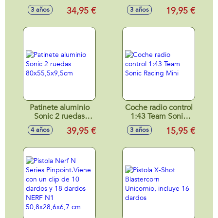
cm
Complementos.Cartuchera
34,95 €
19,95 €
3 años
3 años
Esposas y Estrella
Patinete aluminio
Coche radio control
Sonic 2 ruedas
1:43 Team Sonic
80x55,5x9,5cm
Racing Mini
39,95 €
15,95 €
4 años
3 años