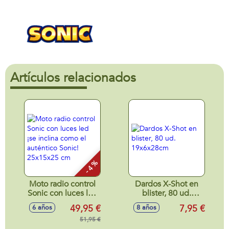
Artículos relacionados
- 4 %
Moto radio control
Dardos X-Shot en
Sonic con luces led
blister, 80 ud.
¡se inclina como el
19x6x28cm
49,95 €
7,95 €
6 años
8 años
auténtico Sonic!
25x15x25 cm
51,95 €