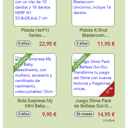
Pistola Nerf N
Pistola X-Shot
Series
Blastercorn
Pinpoint.Viene con
Unicornio, incluye
22,95 €
11,95 €
8 años
3 años
un clip de 10
16 dardos
dardos y 18 dardos
NERF N1
NOVEDAD
NOVEDAD
50,8x28,6x6,7 cm
- 17 %
Bola Sorpresa My
Juego Slime Pack
Mini Baby
de Belleza Gui-Gui.
Sweethearts, con
Transforma tu
9,95 €
14,95 €
3 años
36 meses
muñeco, accesorio
juego del Slime
y certificado de
con nuevas texturas
17,95 €
nacimiento,
y fragancias unicas.