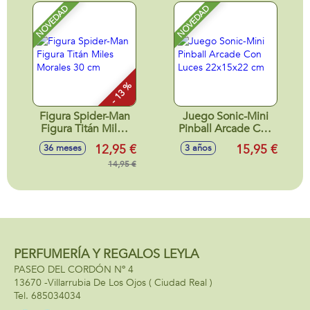
colecc¡onables
NOVEDAD
NOVEDAD
10cm
- 13 %
Figura Spider-Man
Juego Sonic-Mini
Figura Titán Miles
Pinball Arcade Con
Morales 30 cm
Luces 22x15x22
12,95 €
15,95 €
36 meses
3 años
cm
14,95 €
PERFUMERÍA Y REGALOS LEYLA
PASEO DEL CORDÓN Nº 4
13670 -
Villarrubia De Los Ojos
( Ciudad Real )
685034034