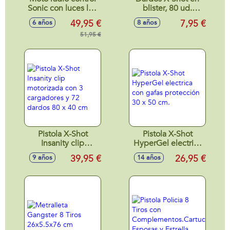
Sonic con luces led
blister, 80 ud.
¡se inclina como el
19x6x28cm
49,95 €
7,95 €
6 años
8 años
auténtico Sonic!
25x15x25 cm
51,95 €
Pistola X-Shot
Pistola X-Shot
Insanity clip
HyperGel electrica
motorizada con 3
con gafas
39,95 €
26,95 €
9 años
14 años
cargadores y 72
protección 30 x 50
dardos 80 x 40 cm
cm.