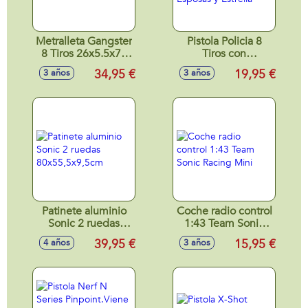
Metralleta Gangster
Pistola Policia 8
8 Tiros 26x5.5x76
Tiros con
cm
Complementos.Cartuchera
34,95 €
19,95 €
3 años
3 años
Esposas y Estrella
Patinete aluminio
Coche radio control
Sonic 2 ruedas
1:43 Team Sonic
80x55,5x9,5cm
Racing Mini
39,95 €
15,95 €
4 años
3 años