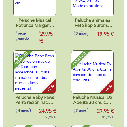
Peluche Musical
Peluche animales
Potranca Margarita
Pet Shop Surprise
La Granja De Zenon
interactivo
29,95
19,95 €
recién
3 años
30 cm
17'5x21x14'5cm -
nacido
€
Modelos surtidos
NOVEDAD
NOVEDAD
- 7 %
- 6 %
Peluche Baby Paws
Peluche Musical Dx
Perro reción nacido
Abejita 30 cm. Con
10,3 cm con
la canción de
24,95 €
29,95 €
4 años
3 años
accesorios ¡su cuna
"abejita chiquitita"
transportin te dirá
26,95 €
31,95 €
que cuidado