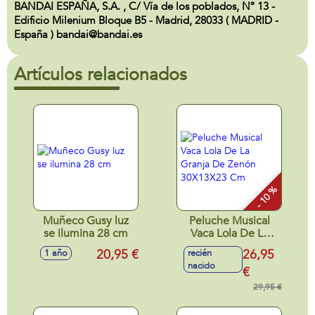
BANDAI ESPAÑA, S.A. , C/ Vía de los poblados, Nº 13 -
Edificio Milenium Bloque B5 - Madrid, 28033 ( MADRID -
España ) bandai@bandai.es
Artículos relacionados
- 10 %
Muñeco Gusy luz
Peluche Musical
se ilumina 28 cm
Vaca Lola De La
Granja De Zenón
20,95 €
26,95
1 año
recién
30X13X23 Cm
nacido
€
29,95 €