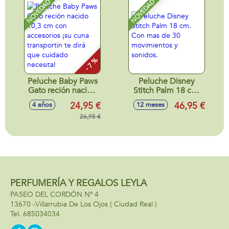
necesita!
NOVEDAD
NOVEDAD
- 7 %
Peluche Baby Paws
Peluche Disney
Gato reción nacido
Stitch Palm 18 cm.
10,3 cm con
Con mas de 30
24,95 €
46,95 €
4 años
12 meses
accesorios ¡su cuna
movimientos y
transportin te dirá
26,95 €
sonidos.
que cuidado
necesita!
PERFUMERÍA Y REGALOS LEYLA
PASEO DEL CORDÓN Nº 4
13670 -
Villarrubia De Los Ojos
( Ciudad Real )
685034034