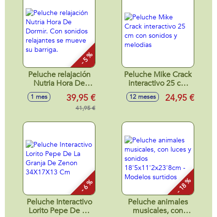
- 5 %
Peluche relajación
Peluche Mike Crack
Nutria Hora De
interactivo 25 cm
Dormir. Con
con sonidos y
39,95 €
24,95 €
1 mes
12 meses
sonidos relajantes
melodias
se mueve su
41,95 €
barriga.
- 18 %
- 6 %
Peluche Interactivo
Peluche animales
Lorito Pepe De La
musicales, con