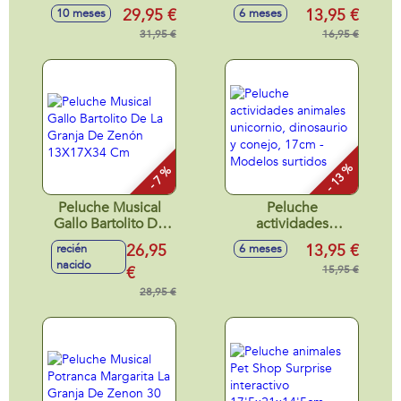
Granja De Zenon
luces y sonidos
29,95 €
13,95 €
10 meses
6 meses
34X17X13 Cm
18'5x11'2x23'8cm -
31,95 €
Modelos surtidos
16,95 €
- 13 %
- 7 %
Peluche Musical
Peluche
Gallo Bartolito De
actividades
La Granja De Zenón
animales unicornio,
26,95
13,95 €
recién
6 meses
13X17X34 Cm
dinosaurio y
nacido
€
conejo, 17cm -
15,95 €
Modelos surtidos
28,95 €