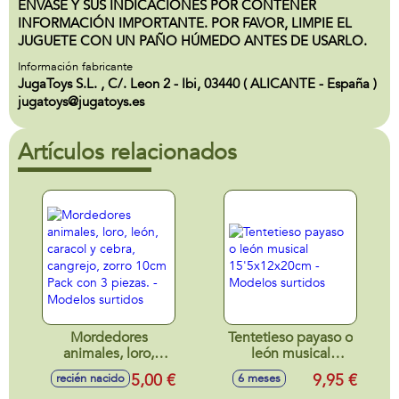
ENVASE Y SUS INDICACIONES POR CONTENER
INFORMACIÓN IMPORTANTE. POR FAVOR, LIMPIE EL
JUGUETE CON UN PAÑO HÚMEDO ANTES DE USARLO.
Información fabricante
JugaToys S.L. , C/. Leon 2 - Ibi, 03440 ( ALICANTE - España )
jugatoys@jugatoys.es
Artículos relacionados
Mordedores
Tentetieso payaso o
animales, loro,
león musical
león, caracol y
15'5x12x20cm -
5,00 €
9,95 €
recién nacido
6 meses
cebra, cangrejo,
Modelos surtidos