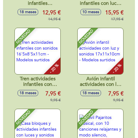
infantiles
infantiles con luces
25x18x14cm
y sonidos
12,95 €
15,95 €
18 meses
10 meses
18x5x19cm
14,95 €
17,95 €
NOVEDAD
NOVEDAD
- 20 %
- 20 %
Tren actividades
Avión infantil
infantiles con
actividades con luz
sonidos
y sonidos
7,95 €
7,95 €
18 meses
18 meses
16'5x8'5x11cm -
17x11x10cm -
Modelos surtidos
9,95 €
Modelos surtidos
9,95 €
NOVEDAD
NOVEDAD