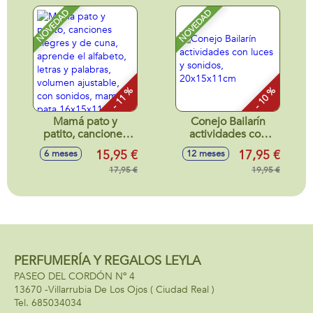
con sonidos
13x26x11cm
NOVEDAD
NOVEDAD
- 11 %
- 10 %
Mamá pato y
Conejo Bailarín
patito, canciones
actividades con
alegres y de cuna,
luces y sonidos,
15,95 €
17,95 €
6 meses
12 meses
aprende el
20x15x11cm
alfabeto, letras y
17,95 €
19,95 €
palabras, volumen
ajustable, con
sonidos, mamá
pata 16x15x11cm y
patito 6x6x4cm
PERFUMERÍA Y REGALOS LEYLA
PASEO DEL CORDÓN Nº 4
13670 -
Villarrubia De Los Ojos
( Ciudad Real )
685034034