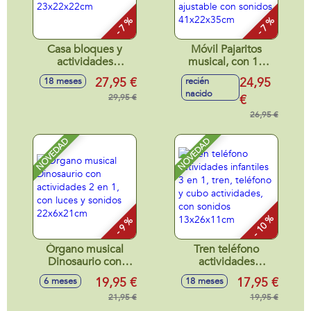
- 7 %
- 7 %
Casa bloques y
Móvil Pajaritos
actividades
musical, con 10
infantiles con luces
canciones
27,95 €
24,95
18 meses
recién
y sonidos
relajantes y modo
nacido
23x22x22cm
29,95 €
silencio, ajustable
€
con sonidos
26,95 €
41x22x35cm
NOVEDAD
NOVEDAD
- 10 %
- 9 %
Órgano musical
Tren teléfono
Dinosaurio con
actividades
actividades 2 en 1,
infantiles 3 en 1,
19,95 €
17,95 €
6 meses
18 meses
con luces y sonidos
tren, teléfono y
22x6x21cm
21,95 €
cubo actividades,
19,95 €