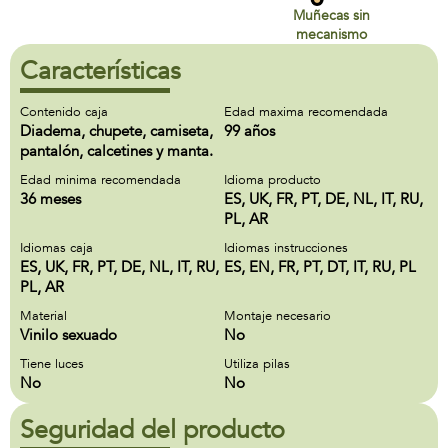
Muñecas sin
mecanismo
Características
Contenido caja
Edad maxima recomendada
Diadema, chupete, camiseta,
99 años
pantalón, calcetines y manta.
Edad minima recomendada
Idioma producto
36 meses
ES, UK, FR, PT, DE, NL, IT, RU,
PL, AR
Idiomas caja
Idiomas instrucciones
ES, UK, FR, PT, DE, NL, IT, RU,
ES, EN, FR, PT, DT, IT, RU, PL
PL, AR
Material
Montaje necesario
Vinilo sexuado
No
Tiene luces
Utiliza pilas
No
No
Seguridad del producto