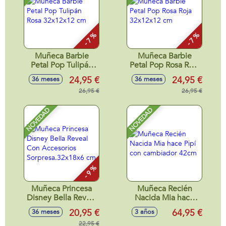
- 7 %
- 7 %
Muñeca Barbie
Muñeca Barbie
Petal Pop Tulipán
Petal Pop Rosa Roja
Rosa 32x12x12 cm
32x12x12 cm
24,95 €
24,95 €
36 meses
36 meses
26,95 €
26,95 €
NOVEDAD
NOVEDAD
- 9 %
Muñeca Princesa
Muñeca Recién
Disney Bella Reveal
Nacida Mia hace
Con Accesorios
Pipí con cambiador
20,95 €
64,95 €
36 meses
3 años
Sorpresa.32x18x6
42cm
cm
22,95 €