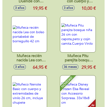
Duende con
con cuerpo y
cuerpo y
extremidades de
19,95 €
10,00 €
3 años
3 años
extremidades de
vinilo 21 cm,
vinilo 26 cm
incluye chupete
Muñeca recién
Muñeca Pitu
nacida Lea con
parejita bosque
bolso portabebé
niña 26 cm con
64,95 €
29,95 €
3 años
36 meses
de borreguillo 42
capota,peto y cojin
cm
camita.Cuerpo
Vinilo
NOVEDAD
- 9 %