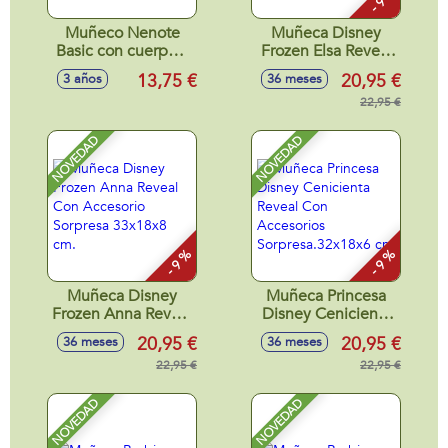
Muñeco Nenote
Muñeca Disney
Basic con cuerpo y
Frozen Elsa Reveal
extremidades de
con Accesorio
13,75 €
20,95 €
3 años
36 meses
vinilo 26 cm,
Sorpresa. 33x18x8
incluye chupete
cm
22,95 €
NOVEDAD
NOVEDAD
- 9 %
- 9 %
Muñeca Disney
Muñeca Princesa
Frozen Anna Reveal
Disney Cenicienta
Con Accesorio
Reveal Con
20,95 €
20,95 €
36 meses
36 meses
Sorpresa 33x18x8
Accesorios
cm.
22,95 €
Sorpresa.32x18x6
22,95 €
cm
NOVEDAD
NOVEDAD