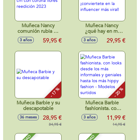
Muñeca Nancy
Muñeca Nancy
comunión rubia 48
¿qué hay en mi
cm con corona
bolso? 42 cm
59,95 €
29,95 €
3 años
3 años
flores reedición
¡conviertete en la
2023
influencer más
viral!
- 17 %
- 20 %
Muñeca Barbie y su
Muñeca Barbie
descapotable
fashionista. con
looks desde los
28,95 €
11,99 €
36 meses
3 años
más informales y
34,95 €
geniales hasta los
14,95 €
más hippy fashion -
Modelos surtidos