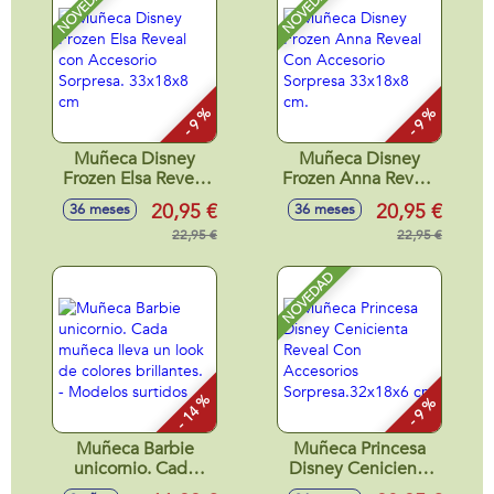
NOVEDAD
NOVEDAD
- 9 %
- 9 %
Muñeca Disney
Muñeca Disney
Frozen Elsa Reveal
Frozen Anna Reveal
con Accesorio
Con Accesorio
20,95 €
20,95 €
36 meses
36 meses
Sorpresa. 33x18x8
Sorpresa 33x18x8
cm
22,95 €
cm.
22,95 €
NOVEDAD
- 14 %
- 9 %
Muñeca Barbie
Muñeca Princesa
unicornio. Cada
Disney Cenicienta
muñeca lleva un
Reveal Con