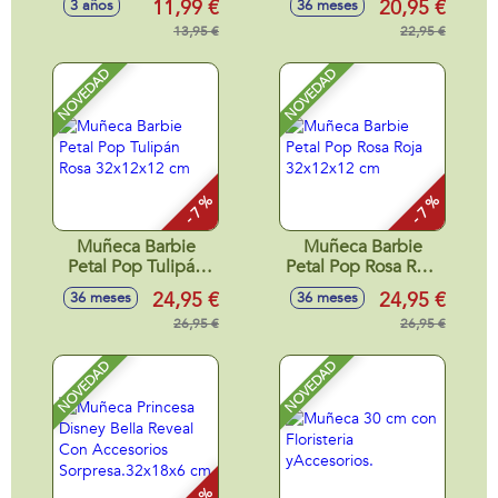
11,99 €
20,95 €
3 años
36 meses
look de colores
Accesorios
brillantes. -
13,95 €
Sorpresa.32x18x6
22,95 €
Modelos surtidos
cm
NOVEDAD
NOVEDAD
- 7 %
- 7 %
Muñeca Barbie
Muñeca Barbie
Petal Pop Tulipán
Petal Pop Rosa Roja
Rosa 32x12x12 cm
32x12x12 cm
24,95 €
24,95 €
36 meses
36 meses
26,95 €
26,95 €
NOVEDAD
NOVEDAD