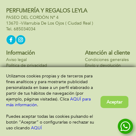
PERFUMERÍA Y REGALOS LEYLA
PASEO DEL CORDÓN Nº 4
13670 -
Villarrubia De Los Ojos
( Ciudad Real )
685034034
Información
Atención al cliente
Aviso legal
Condiciones generales
Política de privacidad
Envío y devolución
Política de cookies
Contacto
Utilizamos cookies propias y de terceros para
Formas de pago
fines analíticos y para mostrarte publicidad
personalizada en base a un perfil elaborado a
partir de tus hábitos de navegación (por
ejemplo, páginas visitadas). Clica
AQUÍ para
Aceptar
más información
.
Puedes aceptar todas las cookies pulsando el
botón “Aceptar” o configurarlas o rechazar su
uso clicando
AQUÍ