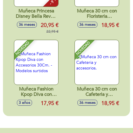
- 9 %
Muñeca Princesa
Muñeca 30 cm con
Disney Bella Reveal
Floristeria
Con Accesorios
yAccesorios.
20,95 €
18,95 €
36 meses
36 meses
Sorpresa.32x18x6
cm
22,95 €
NOVEDAD
NOVEDAD
Muñeca Fashion
Muñeca 30 cm con
Kpop Diva con
Cafeteria y
Accesorios 30Cm. -
accesorios.
17,95 €
18,95 €
3 años
36 meses
Modelos surtidos