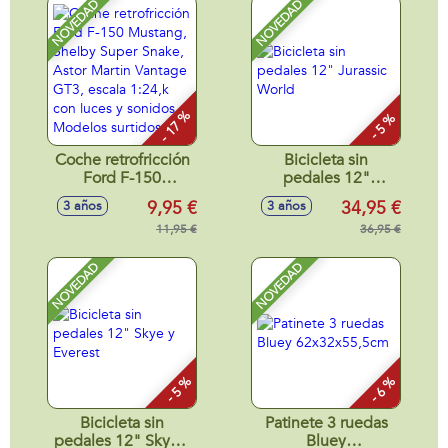
GT3 escala 1:24,
NOVEDAD
NOVEDAD
neumáticos de
goma, con luces -
Modelos surtidos
- 17 %
- 5 %
Coche retrofricción
Bicicleta sin
Ford F-150
pedales 12"
Mustang, Shelby
Jurassic World
9,95 €
34,95 €
3 años
3 años
Super Snake, Astor
Martin Vantage
11,95 €
36,95 €
GT3, escala 1:24,k
con luces y sonidos
NOVEDAD
NOVEDAD
- Modelos surtidos
- 5 %
- 6 %
Bicicleta sin
Patinete 3 ruedas
pedales 12" Skye y
Bluey