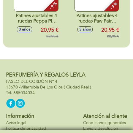
- 9 %
- 9 %
Patines ajustables 4
Patines ajustables 4
ruedas Peppa Pig
ruedas Paw Patrol
(Talla 24-29)
(Talla 24-29)
20,95 €
20,95 €
3 años
3 años
22,95 €
22,95 €
PERFUMERÍA Y REGALOS LEYLA
PASEO DEL CORDÓN Nº 4
13670 -
Villarrubia De Los Ojos
( Ciudad Real )
685034034
Información
Atención al cliente
Aviso legal
Condiciones generales
Política de privacidad
Envío y devolución