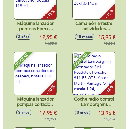
- 13 %
- 11 %
Máquina lanzador
Camaleón arrastre
pompas Perro o
actividades
Dinosaurio, botella
28x13x14cm
12,95 €
15,95 €
3 años
18 meses
118 ml.
14,95 €
17,95 €
NOVEDAD
NOVEDAD
- 10 %
- 13 %
Máquina lanzador
Coche radio control
pompas cortadora
Lamborghini
de cesped, botella
Aventador SVJ
17,95 €
13,95 €
3 años
3 años
118 ml.
Roadster, Porsche
19,95 €
911 RS GT3, Aston
15,95 €
Martin Vantage