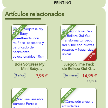
PRINTING
Artículos relacionados
NOVEDAD
NOVEDAD
- 17 %
Bola Sorpresa My
Juego Slime Pack
Mini Baby
de Belleza Gui-Gui.
Sweethearts, con
Transforma tu
9,95 €
14,95 €
3 años
36 meses
muñeco, accesorio
juego del Slime
y certificado de
con nuevas texturas
17,95 €
nacimiento,
y fragancias unicas.
colecc¡onables
NOVEDAD
NOVEDAD
10cm