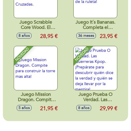
Juego Scrabble
Juego It´s Bananas.
Core Wood. El
Completa el
Juego Clasico De
desafío de la ruleta!
28,95 €
23,95 €
8 años
36 meses
Palabras Cruzadas.
NOVEDAD
NOVEDAD
Juego Mission
Juego Prueba O
Dragon. Compite
Verdad. Las
para construir la
Guerreras Kpop.
21,95 €
29,99 €
5 años
8 años
torre mas alta!
¡Prepárate para
descubrir quién
dice la verdad y
quién se deja llevar