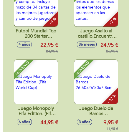
- 8 %
- 7 %
Futbol Mundial Top
Juego Asalto al
200 Starter
castillo.Encuentra
Kit.Juega y
antes que los
22,95 €
24,95 €
4 años
36 meses
compite. Incluye
demas los
mazo de 34 cartas
24,95 €
elementos que
26,95 €
de los mejores
aparecen en las
jugadores y campo
cartas.
NOVEDAD
NOVEDAD
de juego.
- 17 %
Juego Monopoly
Juego Duelo de
Fifa Edition. (Fifa
Barcos
World Cup)
26'50x26'50x7'8cm
44,95 €
9,95 €
6 años
3 años
11,95 €