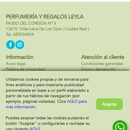
por la mentira!
PERFUMERÍA Y REGALOS LEYLA
PASEO DEL CORDÓN Nº 4
13670 -
Villarrubia De Los Ojos
( Ciudad Real )
685034034
Información
Atención al cliente
Aviso legal
Condiciones generales
Política de privacidad
Envío y devolución
Política de cookies
Contacto
Utilizamos cookies propias y de terceros para
Formas de pago
fines analíticos y para mostrarte publicidad
personalizada en base a un perfil elaborado a
partir de tus hábitos de navegación (por
ejemplo, páginas visitadas). Clica
AQUÍ para
Aceptar
más información
.
Puedes aceptar todas las cookies pulsando el
botón “Aceptar” o configurarlas o rechazar su
uso clicando
AQUÍ