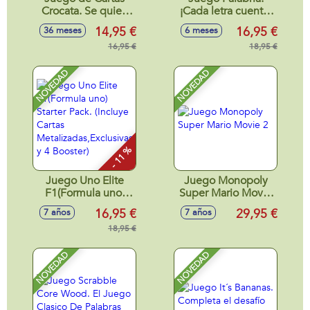
Crocata. Se quien
¡Cada letra cuenta.
obtenga más
Tú decides como!
14,95 €
16,95 €
36 meses
6 meses
puntos!! Incluye 85
cartas.
16,95 €
18,95 €
NOVEDAD
NOVEDAD
- 11 %
Juego Uno Elite
Juego Monopoly
F1(Formula uno)
Super Mario Movie
Starter Pack.
2
16,95 €
29,95 €
7 años
7 años
(Incluye Cartas
Metalizadas,Exclusivas
18,95 €
y 4 Booster)
NOVEDAD
NOVEDAD