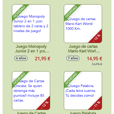
NOVEDAD
NOVEDAD
- 12 %
Juego Monopoly
Juego de cartas
Junior 2 en 1 ¡con
Mario Kart World
tablero de 2 caras y
1000 Km.
21,95 €
14,95 €
6 años
7 años
2 niveles de juego!
16,95 €
NOVEDAD
NOVEDAD
- 12 %
- 11 %
Juego de Cartas
Juego Palabria.