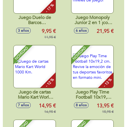
- 17 %
Juego Duelo de
Juego Monopoly
Barcos
Junior 2 en 1 ¡con
26'50x26'50x7'8cm
tablero de 2 caras y
9,95 €
21,95 €
3 años
6 años
2 niveles de juego!
11,95 €
NOVEDAD
NOVEDAD
- 12 %
- 13 %
Juego de cartas
Juego Play Time
Mario Kart World
Football 10x19,2
1000 Km.
cm. Revive la
14,95 €
13,95 €
7 años
8 años
emoción de tus
16,95 €
deportes favoritos
15,95 €
en formato mini.