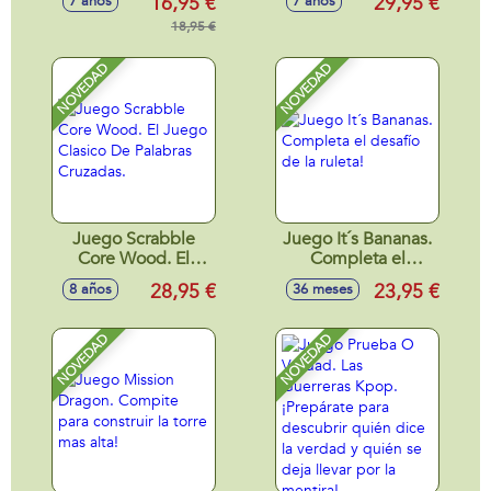
16,95 €
29,95 €
7 años
7 años
(Incluye Cartas
Metalizadas,Exclusivas
18,95 €
y 4 Booster)
NOVEDAD
NOVEDAD
Juego Scrabble
Juego It´s Bananas.
Core Wood. El
Completa el
Juego Clasico De
desafío de la ruleta!
28,95 €
23,95 €
8 años
36 meses
Palabras Cruzadas.
NOVEDAD
NOVEDAD