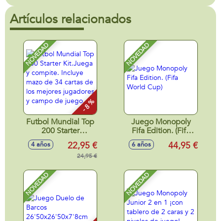
Artículos relacionados
NOVEDAD
NOVEDAD
- 8 %
Futbol Mundial Top
Juego Monopoly
200 Starter
Fifa Edition. (Fifa
Kit.Juega y
World Cup)
22,95 €
44,95 €
4 años
6 años
compite. Incluye
mazo de 34 cartas
24,95 €
de los mejores
jugadores y campo
NOVEDAD
NOVEDAD
de juego.