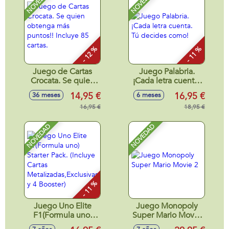
NOVEDAD
NOVEDAD
- 12 %
- 11 %
Juego de Cartas
Juego Palabria.
Crocata. Se quien
¡Cada letra cuenta.
obtenga más
Tú decides como!
14,95 €
16,95 €
36 meses
6 meses
puntos!! Incluye 85
cartas.
16,95 €
18,95 €
NOVEDAD
NOVEDAD
- 11 %
Juego Uno Elite
Juego Monopoly
F1(Formula uno)
Super Mario Movie
Starter Pack.
2