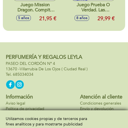
Juego Mission
Juego Prueba O
Dragon. Compite
Verdad. Las
para construir la
Guerreras Kpop.
21,95 €
29,99 €
5 años
8 años
torre mas alta!
¡Prepárate para
descubrir quién
dice la verdad y
quién se deja llevar
por la mentira!
PERFUMERÍA Y REGALOS LEYLA
PASEO DEL CORDÓN Nº 4
13670 -
Villarrubia De Los Ojos
( Ciudad Real )
685034034
Información
Atención al cliente
Aviso legal
Condiciones generales
Política de privacidad
Envío y devolución
Política de cookies
Contacto
Utilizamos cookies propias y de terceros para
Formas de pago
fines analíticos y para mostrarte publicidad