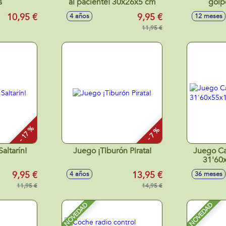
s
al paciente! 30x26x5 cm
golp
10,95 €
9,95 €
4 años
12 meses
11,95 €
- 17 %
- 7 %
Saltarín!
Juego ¡Tiburón Pirata!
Juego C
31'60
9,95 €
13,95 €
4 años
36 meses
11,95 €
14,95 €
NOVEDAD
NOVEDAD