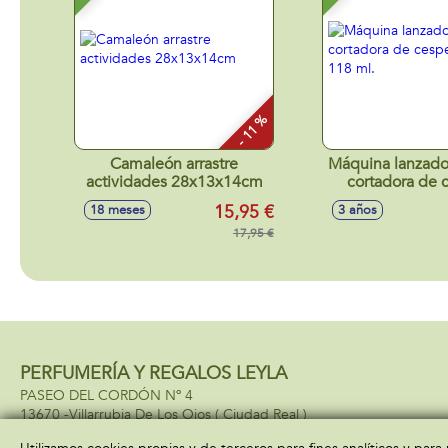
- 11 %
Camaleón arrastre
Máquina lanzad
actividades 28x13x14cm
cortadora de 
botella 118
15,95 €
18 meses
3 años
17,95 €
PERFUMERÍA Y REGALOS LEYLA
PASEO DEL CORDÓN Nº 4
13670 -
Villarrubia De Los Ojos
( Ciudad Real )
685034034