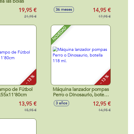
ea las bolas
19,95 €
14,95 €
36 meses
21,95 €
17,95 €
NOVEDAD
- 13 %
- 13 %
ampo de Fútbol
Máquina lanzador pompas
x55x11'80cm
Perro o Dinosaurio, botella
118 ml.
13,95 €
12,95 €
3 años
15,95 €
14,95 €