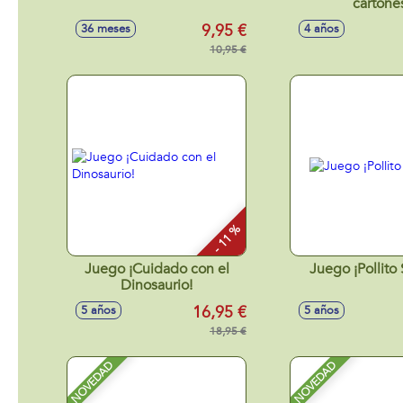
cartone
9,95 €
36 meses
4 años
10,95 €
- 11 %
Juego ¡Cuidado con el
Juego ¡Pollito 
Dinosaurio!
16,95 €
5 años
5 años
18,95 €
NOVEDAD
NOVEDAD