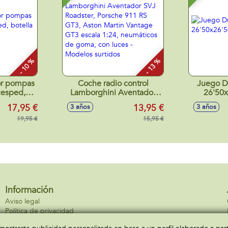
- 10 %
- 13 %
or pompas
Coche radio control
Juego D
cesped,
Lamborghini Aventador
26'50
 ml.
SVJ Roadster, Porsche 911
17,95 €
13,95 €
3 años
3 años
RS GT3, Aston Martin
19,95 €
Vantage GT3 escala 1:24,
15,95 €
neumáticos de goma, con
luces - Modelos surtidos
Información
Aviso legal
Política de privacidad
Política de cookies