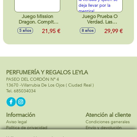
Juego Mission
Juego Prueba O
Dragon. Compite
Verdad. Las
para construir la
Guerreras Kpop.
21,95 €
29,99 €
5 años
8 años
torre mas alta!
¡Prepárate para
descubrir quién
dice la verdad y
quién se deja llevar
por la mentira!
PERFUMERÍA Y REGALOS LEYLA
PASEO DEL CORDÓN Nº 4
13670 -
Villarrubia De Los Ojos
( Ciudad Real )
685034034
Información
Atención al cliente
Aviso legal
Condiciones generales
Política de privacidad
Envío y devolución
Política de cookies
Contacto