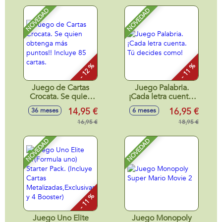
en formato mini.
NOVEDAD
NOVEDAD
- 12 %
- 11 %
Juego de Cartas
Juego Palabria.
Crocata. Se quien
¡Cada letra cuenta.
obtenga más
Tú decides como!
14,95 €
16,95 €
36 meses
6 meses
puntos!! Incluye 85
cartas.
16,95 €
18,95 €
NOVEDAD
NOVEDAD
- 11 %
Juego Uno Elite
Juego Monopoly