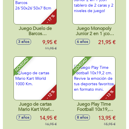
- 17 %
Juego Duelo de
Juego Monopoly
Barcos
Junior 2 en 1 ¡con
26'50x26'50x7'8cm
tablero de 2 caras y
9,95 €
21,95 €
3 años
6 años
2 niveles de juego!
11,95 €
NOVEDAD
NOVEDAD
- 12 %
- 13 %
Juego de cartas
Juego Play Time
Mario Kart World
Football 10x19,2
1000 Km.
cm. Revive la
14,95 €
13,95 €
7 años
8 años
emoción de tus
16,95 €
deportes favoritos
15,95 €