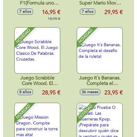
F1(Formula uno)
Super Mario Movie
Starter Pack.
2
16,95 €
29,95 €
7 años
7 años
(Incluye Cartas
Metalizadas,Exclusivas
18,95 €
y 4 Booster)
NOVEDAD
NOVEDAD
Juego Scrabble
Juego It´s Bananas.
Core Wood. El
Completa el
Juego Clasico De
desafío de la ruleta!
28,95 €
23,95 €
8 años
36 meses
Palabras Cruzadas.
NOVEDAD
NOVEDAD