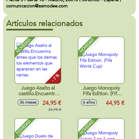
comunicacion@asmodee.com
Artículos relacionados
NOVEDAD
NOVEDAD
- 7 %
Juego Asalto al
Juego Monopoly
castillo.Encuentra
Fifa Edition. (Fifa
antes que los
World Cup)
24,95 €
44,95 €
36 meses
6 años
demas los
elementos que
26,95 €
aparecen en las
cartas.
NOVEDAD
NOVEDAD