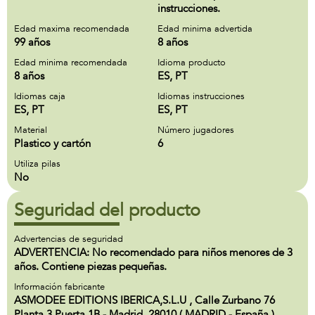
instrucciones.
Edad maxima recomendada
Edad minima advertida
99 años
8 años
Edad minima recomendada
Idioma producto
8 años
ES, PT
Idiomas caja
Idiomas instrucciones
ES, PT
ES, PT
Material
Número jugadores
Plastico y cartón
6
Utiliza pilas
No
Seguridad del producto
Advertencias de seguridad
ADVERTENCIA: No recomendado para niños menores de 3
años. Contiene piezas pequeñas.
Información fabricante
ASMODEE EDITIONS IBERICA,S.L.U , Calle Zurbano 76
Planta 3 Puerta 1B - Madrid, 28010 ( MADRID - España )