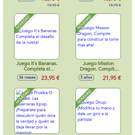
(Incluye Cartas
18,95 €
Metalizadas,Exclusivas
18,95 €
y 4 Booster)
NOVEDAD
NOVEDAD
Juego It´s Bananas.
Juego Mission
Completa el
Dragon. Compite
desafío de la ruleta!
para construir la
23,95 €
21,95 €
36 meses
5 años
torre mas alta!
NOVEDAD
NOVEDAD