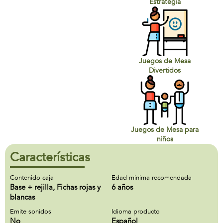
Estrategia
Juegos de Mesa
Divertidos
Juegos de Mesa para
niños
Características
Contenido caja
Edad minima recomendada
Base + rejilla, Fichas rojas y
6 años
blancas
Emite sonidos
Idioma producto
No
Español