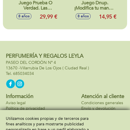
Juego Prueba O
Juego Dnup.
Verdad. Las
¡Modifica tu mano y
Guerreras Kpop.
dale un giro a la
29,99 €
14,95 €
8 años
8 años
¡Prepárate para
partida!
descubrir quién
dice la verdad y
quién se deja llevar
por la mentira!
PERFUMERÍA Y REGALOS LEYLA
PASEO DEL CORDÓN Nº 4
13670 -
Villarrubia De Los Ojos
( Ciudad Real )
685034034
Información
Atención al cliente
Aviso legal
Condiciones generales
Política de privacidad
Envío y devolución
Política de cookies
Contacto
Utilizamos cookies propias y de terceros para
Formas de pago
fines analíticos y para mostrarte publicidad
personalizada en base a un perfil elaborado a