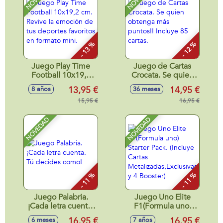
- 13 %
- 12 %
Juego Play Time
Juego de Cartas
Football 10x19,2
Crocata. Se quien
cm. Revive la
obtenga más
13,95 €
14,95 €
8 años
36 meses
emoción de tus
puntos!! Incluye 85
deportes favoritos
15,95 €
cartas.
16,95 €
en formato mini.
NOVEDAD
NOVEDAD
- 11 %
- 11 %
Juego Palabria.
Juego Uno Elite
¡Cada letra cuenta.
F1(Formula uno)
Tú decides como!
Starter Pack.
16,95 €
16,95 €
6 meses
7 años