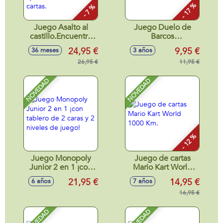
- 17 %
- 7 %
Juego Asalto al
Juego Duelo de
castillo.Encuentra
Barcos
antes que los
26'50x26'50x7'8cm
24,95 €
9,95 €
36 meses
3 años
demas los
elementos que
26,95 €
11,95 €
aparecen en las
cartas.
NOVEDAD
NOVEDAD
- 12 %
Juego Monopoly
Juego de cartas
Junior 2 en 1 ¡con
Mario Kart World
tablero de 2 caras y
1000 Km.
21,95 €
14,95 €
6 años
7 años
2 niveles de juego!
16,95 €
NOVEDAD
NOVEDAD