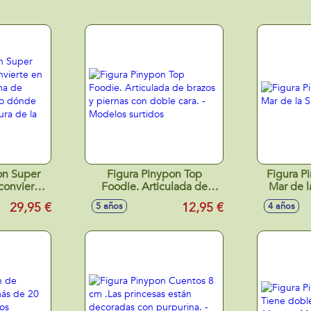
on Super
Figura Pinypon Top
Figura P
 convierte
Foodie. Articulada de
Mar de l
on forma
brazos y piernas con doble
29,95 €
12,95 €
5 años
4 años
 llevarlo
cara. - Modelos surtidos
 incluye
antante