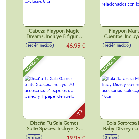
Cabeza Pinypon Magic
Pinypon Mans
Dreams. Incluye 5 figuras
Cuentos. Inclu
exclusivs 8 cm
20 diferentes a
46,95 €
recién nacido
recién nacido
relacionados 
cuentos
NOVEDAD
NOVEDAD
- 9 %
Diseña Tu Sala Gamer
Bola Sorpresa
Suite Spaces. Incluye: 20
Baby Disney co
accesorios, 2 papeles de
y accesori
19,95 €
6 años
3 años