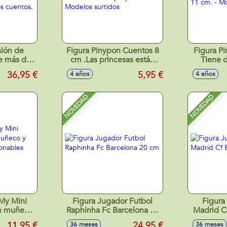
ión de
Figura Pinypon Cuentos 8
Figura Pi
ye más de
cm .Las princesas están
Tiene d
ccesorios
decoradas con purpurina. -
tatuajes 
36,95 €
5,95 €
4 años
4 años
con los
Modelos surtidos
.
NOVEDAD
NOVEDAD
 My Mini
Figura Jugador Futbol
Figura
n muñeco
Raphinha Fc Barcelona 20
Madrid Cf Bellingham
os,
cm
11,95 €
24,95 €
36 meses
36 meses