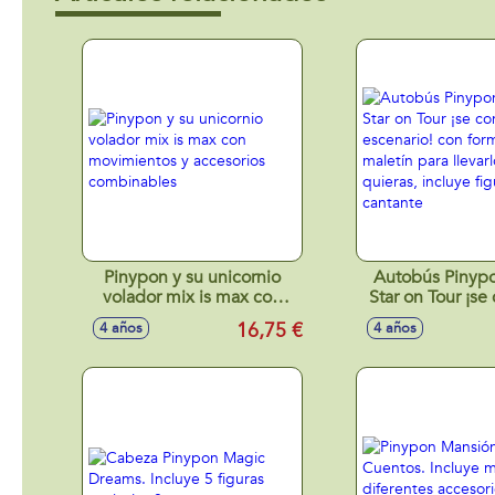
Pinypon y su unicornio
Autobús Pinyp
volador mix is max con
Star on Tour ¡se
movimientos y accesorios
en escenario! c
16,75 €
4 años
4 años
combinables
de maletín para
dónde quieras,
figura de la c