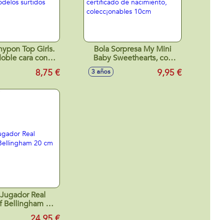
nypon Top Girls.
Bola Sorpresa My Mini
oble cara con
Baby Sweethearts, con
11 cm. - Modelos
muñeco, accesorio y
8,75 €
9,95 €
3 años
surtidos
certificado de nacimiento,
colecc¡onables 10cm
 Jugador Real
 20
cm
24,95 €