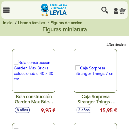
Inicio
Listado familias
Figuras de accion
Figuras miniatura
43
articulos
Bola construcción
Caja Sorpresa
Garden Max Bricks
Stranger Things 7
coleccionable 40 x
cm
9,95 €
15,95 €
8 años
3 años
30 cm.