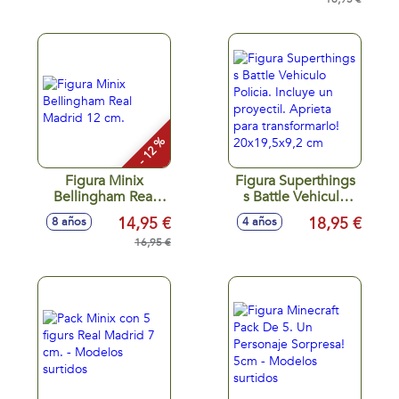
- 12 %
Figura Minix
Figura Superthings
Bellingham Real
s Battle Vehiculo
Madrid 12 cm.
Policia. Incluye un
14,95 €
18,95 €
8 años
4 años
proyectil. Aprieta
16,95 €
para transformarlo!
20x19,5x9,2 cm