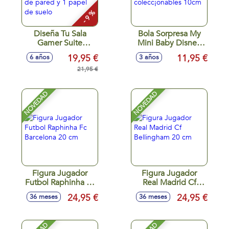
- 9 %
Diseña Tu Sala
Bola Sorpresa My
Gamer Suite
Mini Baby Disney
Spaces. Incluye: 20
con muñeco y
19,95 €
11,95 €
6 años
3 años
accesorios, 2
accesorios,
papeles de pared y
21,95 €
colecc¡onables
1 papel de suelo
10cm
NOVEDAD
NOVEDAD
Figura Jugador
Figura Jugador
Futbol Raphinha Fc
Real Madrid Cf
Barcelona 20 cm
Bellingham 20 cm
24,95 €
24,95 €
36 meses
36 meses