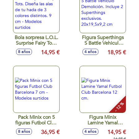
Bola sorpresa L.O.L.
Figura Superthings
Surprise Fairy Tots.
S Battle Vehiculo
Diseña las alas de
Demolición.
14,95 €
18,95 €
8 años
4 años
tu hada de 3
Incluye 2
colores distintos. 9
Superthings
cm - Modelos
exclusivos.
surtidos
20x19,5x9,2 cm
- 12 %
Pack Minix con 5
Figura Minix
figuras Futbol Club
Lamine Yamal
Barcelona 7 cm -
Futbol Club
36,95 €
14,95 €
8 años
4 años
Modelos surtidos
Barcelona 12 cm.
16,95 €