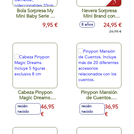
- 7 %
Bola Sorpresa My
Nevera Sorpresa
Mini Baby Serie 2,
Mini Brand con
con muñeco,
accesorios, ¡Llena la
9,95 €
24,95 €
8 años
accesorio y
nevera! - Modelos
certificado de
surtidos
26,95 €
nacimiento ¡Hay
Gemelos!,
coleccionables
10cm
Cabeza Pinypon
Pinypon Mansión
Magic Dreams.
de Cuentos.
Incluye 5 figuras
Incluye más de 20
46,95
36,95
recién
recién
exclusivs 8 cm
diferentes
nacido
nacido
€
accesorios
€
relacionados con
los cuentos.