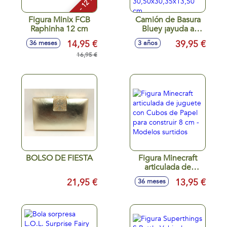
- 12 %
Figura Minix FCB
Camión de Basura
Raphinha 12 cm
Bluey ¡ayuda a
Bluey y Bin a
14,95 €
39,95 €
36 meses
3 años
recoger la basura!
16,95 €
dentro podrás
llevar 2 figuras
diferentes
30,50x30,35x13,50
cm
BOLSO DE FIESTA
Figura Minecraft
articulada de
juguete con Cubos
21,95 €
13,95 €
36 meses
de Papel para
construir 8 cm -
Modelos surtidos