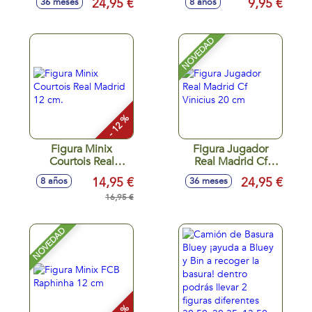
24,95 €
9,95 €
36 meses
8 años
10cm
NOVEDAD
- 12 %
Figura Minix
Figura Jugador
Courtois Real
Real Madrid Cf
Madrid 12 cm.
Vinicius 20 cm
14,95 €
24,95 €
8 años
36 meses
16,95 €
NOVEDAD