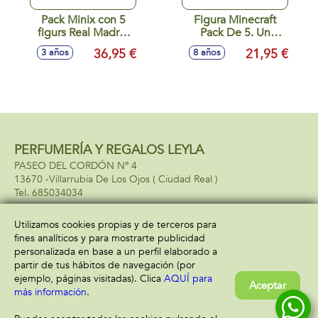
Pack Minix con 5
Figura Minecraft
figurs Real Madrid
Pack De 5. Un
7 cm. - Modelos
Personaje Sorpresa!
36,95 €
21,95 €
3 años
8 años
surtidos
5cm - Modelos
surtidos
PERFUMERÍA Y REGALOS LEYLA
PASEO DEL CORDÓN Nº 4
13670 -
Villarrubia De Los Ojos
( Ciudad Real )
685034034
Utilizamos cookies propias y de terceros para
fines analíticos y para mostrarte publicidad
Información
Atención al cliente
personalizada en base a un perfil elaborado a
Aviso legal
Condiciones generales
partir de tus hábitos de navegación (por
Política de privacidad
Envío y devolución
ejemplo, páginas visitadas). Clica
AQUÍ para
Aceptar
Política de cookies
Contacto
más información
.
Formas de pago