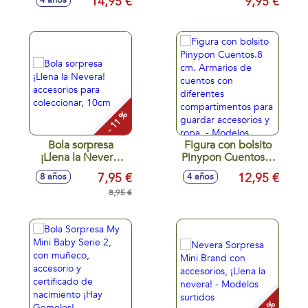
14,95 €
9,95 €
4 años
- 11 %
Bola sorpresa
Figura con bolsito
¡Llena la Nevera!
Pinypon Cuentos.8
accesorios para
cm. Armarios de
7,95 €
12,95 €
8 años
4 años
coleccionar, 10cm
cuentos con
8,95 €
diferentes
compartimentos
para guardar
accesorios y ropa. -
Modelos surtidos