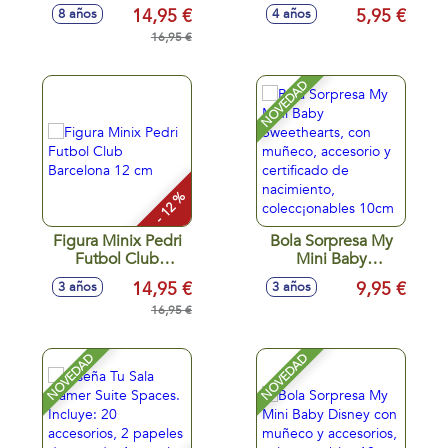
Madrid 12 cm.
princesas están
14,95 €
5,95 €
8 años
4 años
decoradas con
16,95 €
purpurina. -
Modelos surtidos
NOVEDAD
- 12 %
Figura Minix Pedri
Bola Sorpresa My
Futbol Club
Mini Baby
Barcelona 12 cm
Sweethearts, con
14,95 €
9,95 €
3 años
3 años
muñeco, accesorio
16,95 €
y certificado de
nacimiento,
colecc¡onables
NOVEDAD
NOVEDAD
10cm